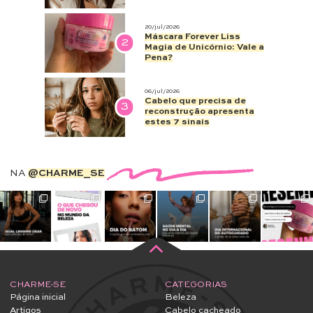
20/jul/2026
Máscara Forever Liss
2
Magia de Unicórnio: Vale a
Pena?
06/jul/2026
Cabelo que precisa de
3
reconstrução apresenta
estes 7 sinais
NA
@CHARME_SE
CHARME-SE
CATEGORIAS
Página inicial
Beleza
Artigos
Cabelo cacheado