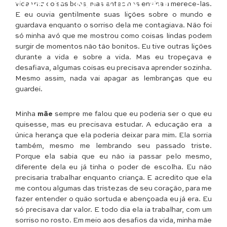
GUARDEI NO CORAÇÃO
vida traz coisas boas, mas antes nos ensina a merece-las.
E eu ouvia gentilmente suas lições sobre o mundo e
guardava enquanto o sorriso dela me contagiava. Não foi
só minha avó que me mostrou como coisas lindas podem
surgir de momentos não tão bonitos. Eu tive outras lições
durante a vida e sobre a vida. Mas eu tropeçava e
desafiava, algumas coisas eu precisava aprender sozinha.
Mesmo assim, nada vai apagar as lembranças que eu
guardei.
Minha
mãe
sempre me falou que eu poderia ser o que eu
quisesse, mas eu precisava estudar. A educação era a
única herança que ela poderia deixar para mim. Ela sorria
também, mesmo me lembrando seu passado triste.
Porque ela sabia que eu não ia passar pelo mesmo,
diferente dela eu já tinha o poder de escolha. Eu não
precisaria trabalhar enquanto criança. E acredito que ela
me contou algumas das tristezas de seu coração, para me
fazer entender o quão sortuda e abençoada eu já era. Eu
só precisava dar valor. E todo dia ela ia trabalhar, com um
sorriso no rosto. Em meio aos desafios da vida, minha mãe