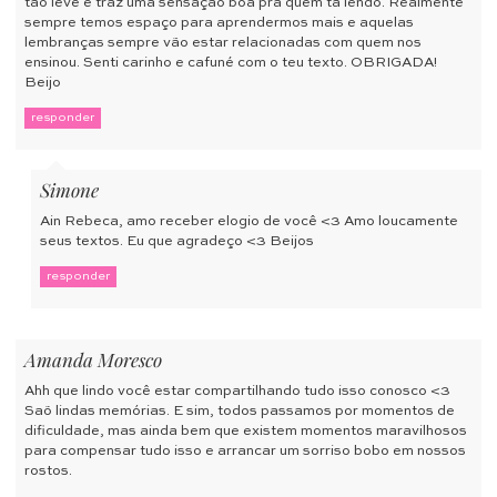
tao leve e traz uma sensação boa pra quem tá lendo. Realmente
sempre temos espaço para aprendermos mais e aquelas
lembranças sempre vão estar relacionadas com quem nos
ensinou. Senti carinho e cafuné com o teu texto. OBRIGADA!
Beijo
responder
Simone
Ain Rebeca, amo receber elogio de você <3 Amo loucamente
seus textos. Eu que agradeço <3 Beijos
responder
Amanda Moresco
Ahh que lindo você estar compartilhando tudo isso conosco <3
Saõ lindas memórias. E sim, todos passamos por momentos de
dificuldade, mas ainda bem que existem momentos maravilhosos
para compensar tudo isso e arrancar um sorriso bobo em nossos
rostos.