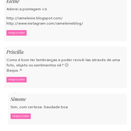
Eleine
Adorei a postagem <3
http://iameleine.blogspot.com/
http://www.instagram.com/iameleineblog/
responder
Priscilla
Como é bom ter lembranças e poder revivê-las através de uma
foto, objeto ou sentimentos né? 🙂
Beijos :*
responder
Simone
Sim, com certeza. Saudade boa
responder