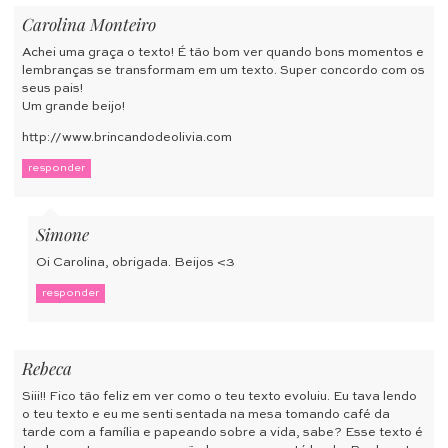
Carolina Monteiro
Achei uma graça o texto! É tão bom ver quando bons momentos e
lembranças se transformam em um texto. Super concordo com os
seus pais!
Um grande beijo!
http://www.brincandodeolivia.com
responder
Simone
Oi Carolina, obrigada. Beijos <3
responder
Rebeca
Siii!! Fico tão feliz em ver como o teu texto evoluiu. Eu tava lendo
o teu texto e eu me senti sentada na mesa tomando café da
tarde com a família e papeando sobre a vida, sabe? Esse texto é