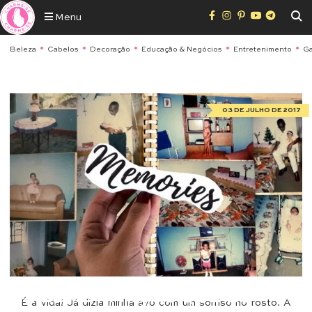
Menu
Beleza
Cabelos
Decoração
Educação & Negócios
Entretenimento
Ga
03 DE JULHO DE 2017
Opinião
AS LEMBRANÇAS QUE EU
É a vida! Já dizia minha avó com um sorriso no rosto. A