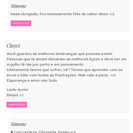
Simone
haaa obrigada, fico imensamente feliz de saber disso <3
responder
Clayci
Você guardou as melhores lembranças que possam existir.
Pessoas que te amam deixaram as melhores lições e deve ser um
orgulho tê-las por perto e em pensamento.
Infelizmente temos que sofrer, né? Temos que aprender com os
erros e lidar com todas as frustrações. Mas vale a pena.. <3
Esperança e amor são tudo.
Lindo texto!
Beijos =)
responder
Simone
♥ com certeza. Obrigada, beijão <3