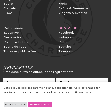
Sobre
Moda
Contato
Saúde & Bem-estar
LOJA
Viagens & eventos
Maternidade
CONTATOS
Educativo
Facebook
Decoração
Instagram
Comes & bebes
Pinterest
Teoria de Tudo
Youtube
Todas as publicações
Telegram
NEWSLETTER
Uma dose extra de autocuidado regularmente
Este site usa cookies para melhorar sua experiência. Ao clicar em aceitar,
você concorda com o uso dos cookies, termos e políticas do site.
ME INSCREVER
COOKIE SETTINGS
ACEITAR E FECHAR