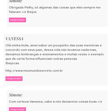
Simone
Obrigada Pathy, só algumas das coisas que eles sempre me
falaram <3 Beijos
responder
VANESSA
Olá minha linda, amei saber um pouquinho das suas memórias e
concordo com seus pais, dessa vida não levamos nada mas,
deixamos lembranças e ensinamentos e muitas vezes o exemplo
que de certa forma influenciam outras pessoas.
Beijocas.
http://www.meumundosecreto.com.br
responder
Simone
Com certeza Vanessa, cabe a nós deixarmos coisas boas <3
responder