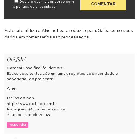
Declaro que li e concordo com
a
política de privacidade
.
Este site utiliza o Akismet para reduzir spam.
Saiba como seus
dados em comentários são processados
.
Oxi,falei
Caraca! Esse final foi demais.
Esses seus textos são um amor, repletos de sinceridade e
sabedoria.. dá pra sentir.
Amei.
Beijos da Nah
http://www.oxifalei.com.br
Instagram: @blognatielesouza
Youtube: Natiele Souza
responder