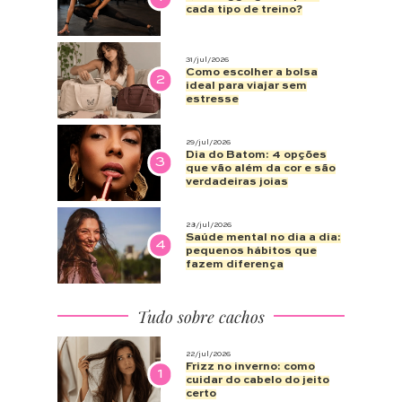
cada tipo de treino?
31/jul/2026
Como escolher a bolsa
2
ideal para viajar sem
estresse
29/jul/2026
Dia do Batom: 4 opções
3
que vão além da cor e são
verdadeiras joias
28/jul/2026
Saúde mental no dia a dia:
4
pequenos hábitos que
fazem diferença
Tudo sobre cachos
22/jul/2026
Frizz no inverno: como
1
cuidar do cabelo do jeito
certo