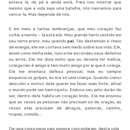
estava lá, de pé e ainda está. Para nos mostrar que
mesmo que a vida seja uma batalha, nós nascemos para
vence-la. Mas depende de nós.
E em meio a tantas lembranças, que meu coração faz
voltar a mente – lá está ele. Meu grande herói vestido em
seu terno preto, meu querido
pai
. Tão destemido e cheio
de energia, ele me contava sem medo sobre sua vida. Ele,
assim como minha mãe, nunca me escondeu seus defeitos
ou erros. Ele me dizia muito que eu deveria ter malícia,
colega não é amigo e tem muito amigo por aí que é colega.
Ele me ensinava defesa pessoal, mas eu sempre
esquecia os golpes, eu era só uma criança. Quando cresci
descobri o motivo dele querer me fazer mais forte, afinal
o mundo pode ser bem injusto. Embora seu jeito durão de
ser, dentro dele habita um coração lindo. Ele me ensinou
que as vezes as pessoas não precisam só de oração, as
vezes elas precisam de abraços, palavras, carinho,
roupas, comida…
De uma coisa meus pais sempre concordaram, desta vida