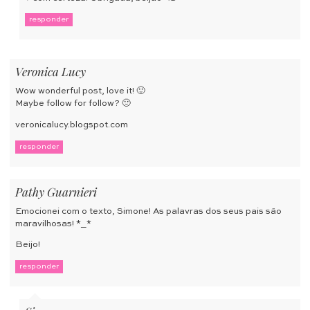
responder
Veronica Lucy
Wow wonderful post, love it! 🙂
Maybe follow for follow? 🙂
veronicalucy.blogspot.com
responder
Pathy Guarnieri
Emocionei com o texto, Simone! As palavras dos seus pais são
maravilhosas! *_*
Beijo!
responder