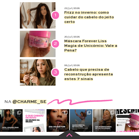
22/jul/2026
Frizz no inverno: como
1
cuidar do cabelo do jeito
certo
20/jul/2026
Máscara Forever Liss
2
Magia de Unicórnio: Vale a
Pena?
06/jul/2026
Cabelo que precisa de
3
reconstrução apresenta
estes 7 sinais
NA
@CHARME_SE