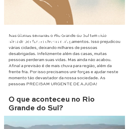
Opinião
Rio Grande do Sul: veja o que
Nas últimas semanas o Rio Grande do Sul tem sido
doar e como ajudar
afetado por fortes chuvas e alagamentos. Isso prejudicou
várias cidades, deixando milhares de pessoas
desabrigadas. Infelizmente além das casas, muitas
pessoas perderam suas vidas. Mas ainda não acabou.
Afinal a previsão é de mais chuva para região, além da
frente fria. Por isso precisamos unir forças e ajudar neste
momento tão devastador da nossa sociedade. As
pessoas PRECISAM URGENTE DE AJUDA!
O que aconteceu no Rio
Grande do Sul?