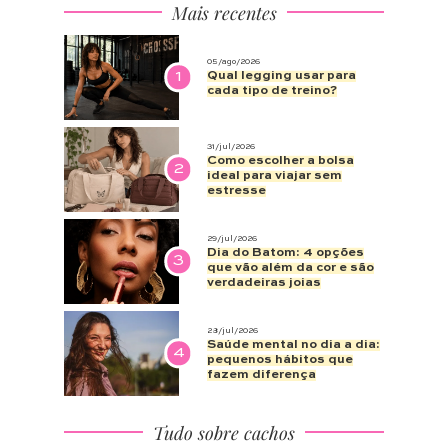
Mais recentes
05/ago/2026
1
Qual legging usar para
cada tipo de treino?
31/jul/2026
Como escolher a bolsa
2
ideal para viajar sem
estresse
29/jul/2026
Dia do Batom: 4 opções
3
que vão além da cor e são
verdadeiras joias
28/jul/2026
Saúde mental no dia a dia:
4
pequenos hábitos que
fazem diferença
Tudo sobre cachos