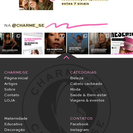
estes 7 sinais
NA
@CHARME_SE
CHARME-SE
CATEGORIAS
Página inicial
Beleza
Artigos
Cabelo cacheado
Sobre
Moda
Contato
Saúde & Bem-estar
LOJA
Viagens & eventos
Maternidade
CONTATOS
Educativo
Facebook
Decoração
Instagram