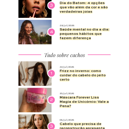
Dia do Batom: 4 opções
3
que vão além da cor e são
verdadeiras joias
28/jul/2026
Saúde mental no dia a dia:
4
pequenos hábitos que
fazem diferença
Tudo sobre cachos
22/jul/2026
Frizz no inverno: como
1
cuidar do cabelo do jeito
certo
20/jul/2026
Máscara Forever Liss
2
Magia de Unicórnio: Vale a
Pena?
06/jul/2026
Cabelo que precisa de
3
reconstrução apresenta