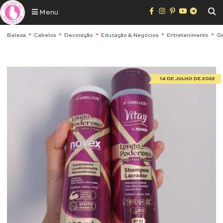
Menu
Beleza
Cabelos
Decoração
Educação & Negócios
Entretenimento
Ga
14 DE JULHO DE 2022