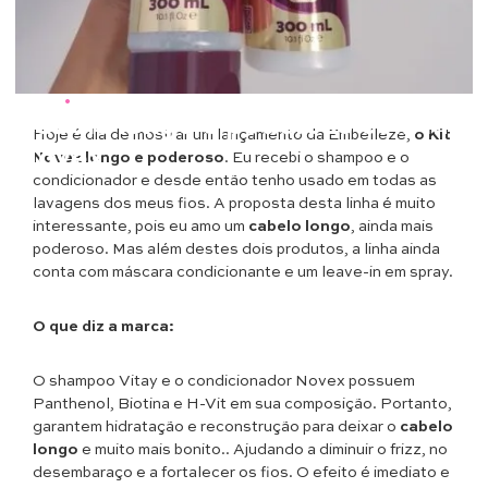
Beleza
•
Cabelos
Cabelo longo e poderoso com kit
Hoje é dia de mostrar um lançamento da Embelleze,
o Kit
Novex
Novex longo e poderoso
. Eu recebi o shampoo e o
condicionador e desde então tenho usado em todas as
lavagens dos meus fios. A proposta desta linha é muito
interessante, pois eu amo um
cabelo longo
, ainda mais
poderoso. Mas além destes dois produtos, a linha ainda
conta com máscara condicionante e um leave-in em spray.
O que diz a marca:
O shampoo Vitay e o condicionador Novex possuem
Panthenol, Biotina e H-Vit em sua composição. Portanto,
garantem hidratação e reconstrução para deixar o
cabelo
longo
e muito mais bonito.. Ajudando a diminuir o frizz, no
desembaraço e a fortalecer os fios. O efeito é imediato e