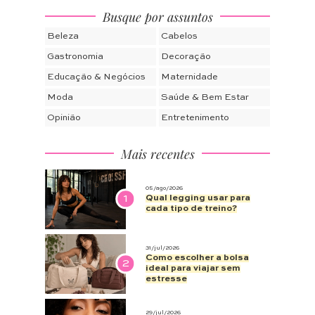
Busque por assuntos
Beleza
Cabelos
Gastronomia
Decoração
Educação & Negócios
Maternidade
Moda
Saúde & Bem Estar
Opinião
Entretenimento
Mais recentes
05/ago/2026
1
Qual legging usar para
cada tipo de treino?
31/jul/2026
Como escolher a bolsa
2
ideal para viajar sem
estresse
29/jul/2026