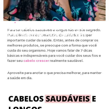
Beleza
•
Cabelos
Cabelos saudáveis e longos: 7
Para ter cabelos saudáveis e longos não existe segredo.
dicas básicas para seus fios
Pois além de manter uma rotina de cuidados é super
importante cuidar da saúde. Então, antes de comprar os
melhores produtos, se preocupe com a forma que você
cuida do seu organismo. Hoje vamos falar de 7 dicas
básicas e indispensáveis para você cuidar dos seus fios e
fazer seu
cabelo crescer
realmente saudável.
Aproveite para anotar o que precisa melhorar, para manter
a saúde em dia.