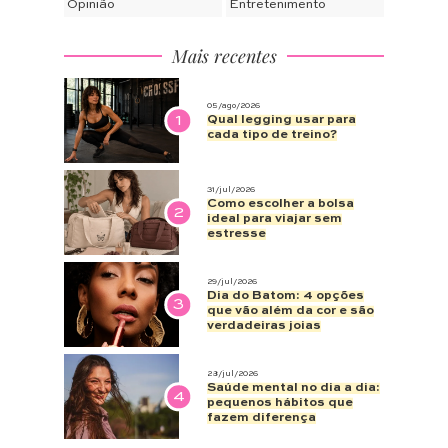
Opinião
Entretenimento
Mais recentes
05/ago/2026
1
Qual legging usar para
cada tipo de treino?
31/jul/2026
Como escolher a bolsa
2
ideal para viajar sem
estresse
29/jul/2026
Dia do Batom: 4 opções
3
que vão além da cor e são
verdadeiras joias
28/jul/2026
Saúde mental no dia a dia:
4
pequenos hábitos que
fazem diferença