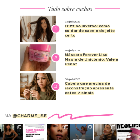
Tudo sobre cachos
22/jul/2026
Frizz no inverno: como
1
cuidar do cabelo do jeito
certo
20/jul/2026
Máscara Forever Liss
2
Magia de Unicórnio: Vale a
Pena?
06/jul/2026
Cabelo que precisa de
3
reconstrução apresenta
estes 7 sinais
NA
@CHARME_SE