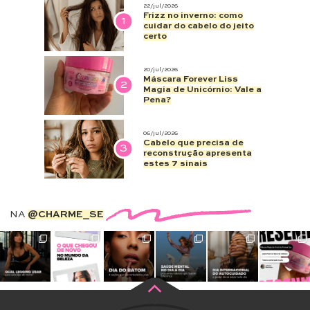
22/jul/2026
Frizz no inverno: como
1
cuidar do cabelo do jeito
certo
20/jul/2026
Máscara Forever Liss
2
Magia de Unicórnio: Vale a
Pena?
06/jul/2026
Cabelo que precisa de
3
reconstrução apresenta
estes 7 sinais
NA
@CHARME_SE