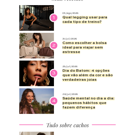
05/ago/2026
1
Qual legging usar para
cada tipo de treino?
31/jul/2026
Como escolher a bolsa
2
ideal para viajar sem
estresse
29/jul/2026
Dia do Batom: 4 opções
3
que vão além da cor e são
verdadeiras joias
28/jul/2026
Saúde mental no dia a dia:
4
pequenos hábitos que
fazem diferença
Tudo sobre cachos