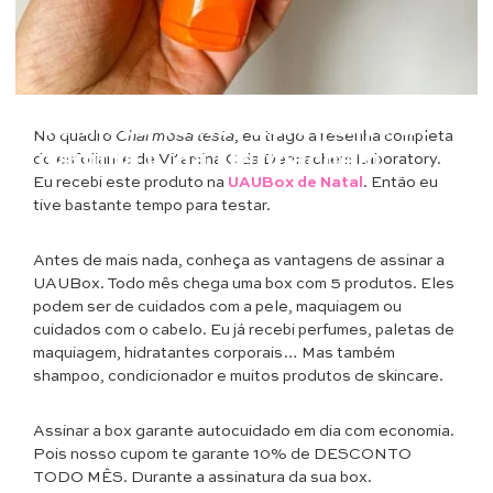
Beleza
Charmosa testa: Esfoliante de
No quadro
Charmosa testa
, eu trago a resenha completa
Vitamina C da Dermachem
do esfoliante de Vitamina C da Dermachem Laboratory.
Eu recebi este produto na
UAUBox de Natal
. Então eu
tive bastante tempo para testar.
Antes de mais nada, conheça as vantagens de assinar a
UAUBox. Todo mês chega uma box com 5 produtos. Eles
podem ser de cuidados com a pele, maquiagem ou
cuidados com o cabelo. Eu já recebi perfumes, paletas de
maquiagem, hidratantes corporais… Mas também
shampoo, condicionador e muitos produtos de skincare.
Assinar a box garante autocuidado em dia com economia.
Pois nosso cupom te garante 10% de DESCONTO
TODO MÊS. Durante a assinatura da sua box.