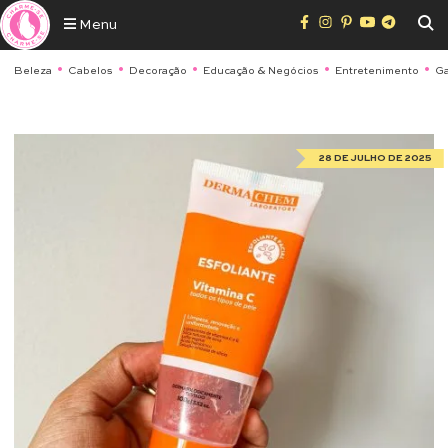
Menu
Beleza
Cabelos
Decoração
Educação & Negócios
Entretenimento
Ga
28 DE JULHO DE 2025