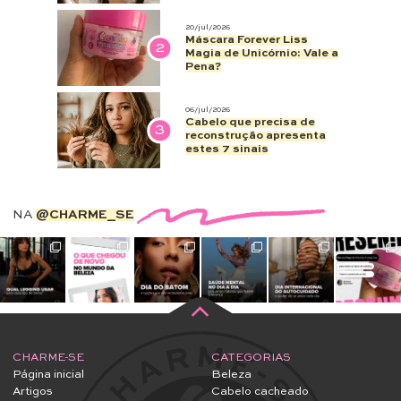
20/jul/2026
Máscara Forever Liss
2
Magia de Unicórnio: Vale a
Pena?
06/jul/2026
Cabelo que precisa de
3
reconstrução apresenta
estes 7 sinais
NA
@CHARME_SE
CHARME-SE
CATEGORIAS
Página inicial
Beleza
Artigos
Cabelo cacheado