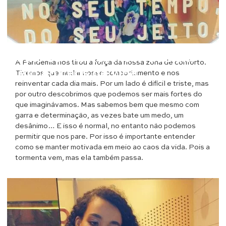
Opinião
Como se manter motivada em
A Pandemia nos tirou a força da nossa zona de conforto.
meio ao caos da vida
Tivemos que mudar nosso comportamento e nos
reinventar cada dia mais. Por um lado é difícil e triste, mas
por outro descobrimos que podemos ser mais fortes do
que imaginávamos. Mas sabemos bem que mesmo com
garra e determinação, as vezes bate um medo, um
desânimo… E isso é normal, no entanto não podemos
permitir que nos pare. Por isso é importante entender
como se manter motivada em meio ao caos da vida. Pois a
tormenta vem, mas ela também passa.