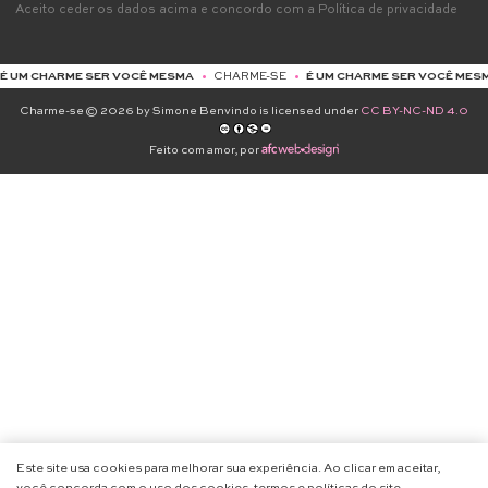
Aceito ceder os dados acima e concordo com a
Política de privacidade
Ê MESMA
•
CHARME-SE
•
É UM CHARME SER VOCÊ MESMA
•
CHARME-SE
•
É 
Charme-se © 2026 by Simone Benvindo is licensed under
CC BY-NC-ND 4.0
Feito com amor, por
Este site usa cookies para melhorar sua experiência. Ao clicar em aceitar,