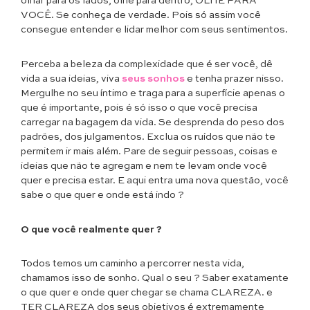
olhar para os lados, olhe para dentro, OLHE PARA
VOCÊ. Se conheça de verdade. Pois só assim você
consegue entender e lidar melhor com seus sentimentos.
Perceba a beleza da complexidade que é ser você, dê
vida a sua ideias, viva
seus sonhos
e tenha prazer nisso.
Mergulhe no seu íntimo e traga para a superfície apenas o
que é importante, pois é só isso o que você precisa
carregar na bagagem da vida. Se desprenda do peso dos
padrões, dos julgamentos. Exclua os ruídos que não te
permitem ir mais além. Pare de seguir pessoas, coisas e
ideias que não te agregam e nem te levam onde você
quer e precisa estar. E aqui entra uma nova questão, você
sabe o que quer e onde está indo ?
O que você realmente quer ?
Todos temos um caminho a percorrer nesta vida,
chamamos isso de sonho. Qual o seu ? Saber exatamente
o que quer e onde quer chegar se chama CLAREZA. e
TER CLAREZA dos seus objetivos é extremamente