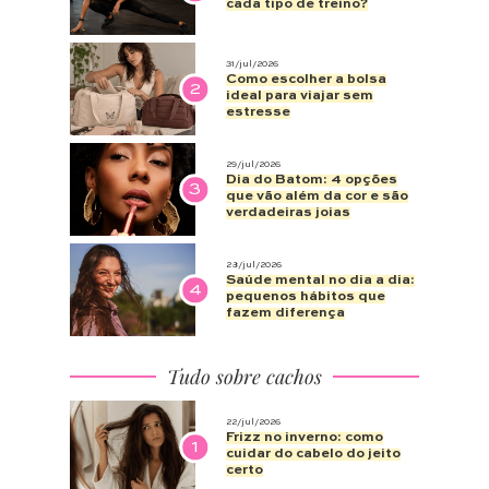
cada tipo de treino?
31/jul/2026
Como escolher a bolsa
2
ideal para viajar sem
estresse
29/jul/2026
Dia do Batom: 4 opções
3
que vão além da cor e são
verdadeiras joias
28/jul/2026
Saúde mental no dia a dia:
4
pequenos hábitos que
fazem diferença
Tudo sobre cachos
22/jul/2026
Frizz no inverno: como
1
cuidar do cabelo do jeito
certo