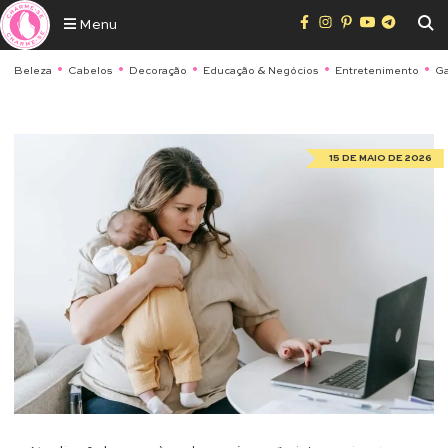
Menu
Beleza
Cabelos
Decoração
Educação & Negócios
Entretenimento
Ga
15 DE MAIO DE 2026
Saúde & Bem Estar
“Aulão pra ELLAs” abre inscrição