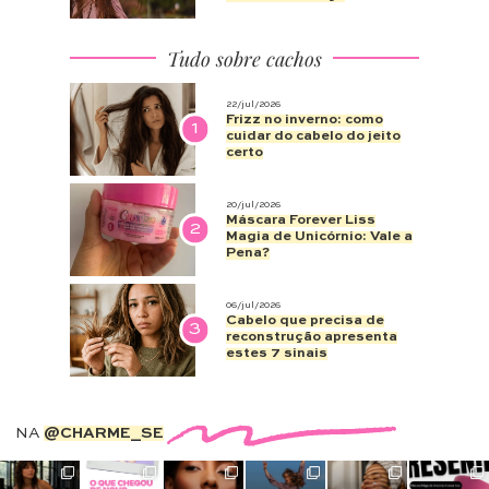
Tudo sobre cachos
22/jul/2026
Frizz no inverno: como
1
cuidar do cabelo do jeito
certo
20/jul/2026
Máscara Forever Liss
2
Magia de Unicórnio: Vale a
Pena?
06/jul/2026
Cabelo que precisa de
3
reconstrução apresenta
estes 7 sinais
NA
@CHARME_SE