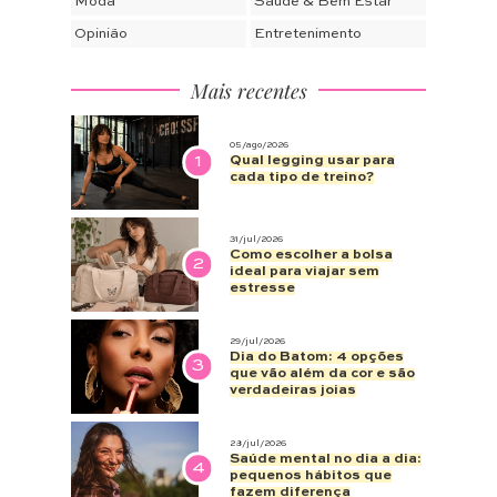
Moda
Saúde & Bem Estar
Opinião
Entretenimento
Mais recentes
05/ago/2026
1
Qual legging usar para
cada tipo de treino?
31/jul/2026
Como escolher a bolsa
2
ideal para viajar sem
estresse
29/jul/2026
Dia do Batom: 4 opções
3
que vão além da cor e são
verdadeiras joias
28/jul/2026
Saúde mental no dia a dia:
4
pequenos hábitos que
fazem diferença