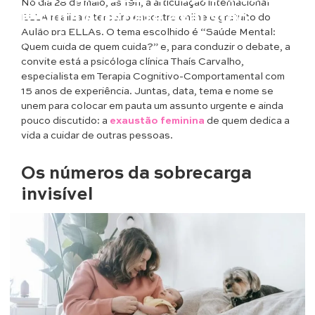
No dia 28 de maio, às 19h, a articulação internacional
gratuita e debate exaustão
ELLA realiza o terceiro encontro online e gratuito do
Aulão pra ELLAs. O tema escolhido é “Saúde Mental:
feminina
Quem cuida de quem cuida?” e, para conduzir o debate, a
convite está a psicóloga clínica Thaís Carvalho,
especialista em Terapia Cognitivo-Comportamental com
15 anos de experiência. Juntas, data, tema e nome se
unem para colocar em pauta um assunto urgente e ainda
pouco discutido: a
exaustão feminina
de quem dedica a
vida a cuidar de outras pessoas.
Os números da sobrecarga
invisível