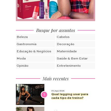
05/ago/2026
1
Qual legging usar para
cada tipo de treino?
31/jul/2026
Como escolher a bolsa
2
ideal para viajar sem
estresse
29/jul/2026
Dia do Batom: 4 opções
3
que vão além da cor e são
verdadeiras joias
28/jul/2026
Saúde mental no dia a dia:
4
pequenos hábitos que
fazem diferença
Tudo sobre cachos
22/jul/2026
Frizz no inverno: como
1
cuidar do cabelo do jeito