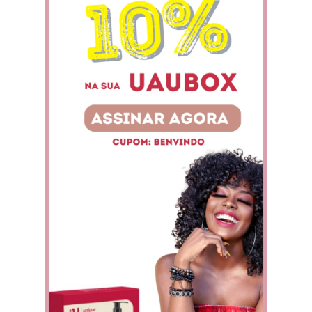
Busque por assuntos
Beleza
Cabelos
Gastronomia
Decoração
Educação & Negócios
Maternidade
Moda
Saúde & Bem Estar
Opinião
Entretenimento
Mais recentes