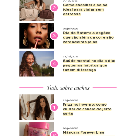
certo
20/jul/2026
Máscara Forever Liss
2
Magia de Unicórnio: Vale a
Pena?
06/jul/2026
Cabelo que precisa de
3
reconstrução apresenta
estes 7 sinais
NA
@CHARME_SE
CHARME-SE
CATEGORIAS
Página inicial
Beleza