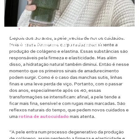
Beleza
•
Saúde & Bem Estar
Cuidados com a pele depois dos
Depois dos 30 anos, a pele precisa de novos cuidados.
30: renovação e proteção
Pois é nessa fase que o corpo reduz naturalmente a
produção de colágeno e elastina. Essas substâncias são
responsáveis pela firmeza e elasticidade. Mas além
disso, a hidratação natural também diminui. Então é nesse
momento que os primeiros sinais de amadurecimento
podem surgir. Como é o caso das manchas sutis, linhas
finas e uma leve perda de viço. Portanto, com o passar
dos anos, especialmente após os 40, essas
transformações se intensificam: afinal, a pele tende a
ficar mais fina, sensível e com rugas mais marcadas. São
reflexos naturais do tempo, que pedem novos cuidados e
uma
rotina de autocuidado
mais atenta.
“A pele entra num processo degenerativo da produção
de colágeno, assim perdendo a firmeza e elasticidade e,