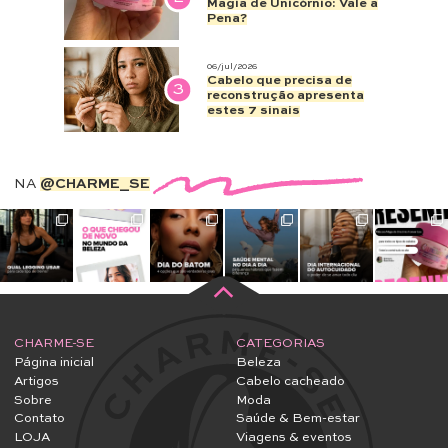
Artigos
Cabelo cacheado
Sobre
Moda
Contato
Saúde & Bem-estar
LOJA
Viagens & eventos
Maternidade
CONTATOS
Educativo
Facebook
Decoração
Instagram
Comes & bebes
Pinterest
Teoria de Tudo
Youtube
Todas as publicações
Telegram
NEWSLETTER
Uma dose extra de autocuidado regularmente
ME INSCREVER