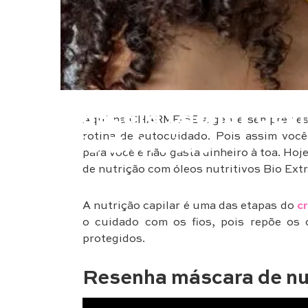
Beleza
Máscara capilar de n
Aqui na CHARME-SE a gente sempre test
rotina de autocuidado. Pois assim voc
Bio Extratus
para você e não gasta dinheiro à toa. Hoj
de nutrição com óleos nutritivos Bio Extr
A nutrição capilar é uma das etapas do
c
o cuidado com os fios, pois repõe os 
protegidos.
Resenha máscara de nu