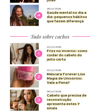
joias
28/jul/2026
Saúde mental no dia a
4
dia: pequenos hábitos
que fazem diferença
Tudo sobre cachos
22/jul/2026
Frizz no inverno: como
1
cuidar do cabelo do
jeito certo
20/jul/2026
Máscara Forever Liss
2
Magia de Unicórnio:
Vale a Pena?
06/jul/2026
Cabelo que precisa de
3
reconstrução
apresenta estes 7
sinais