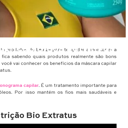
utrição óleos nutritivos
a produtos de beleza para te ajudar a montar sua
ê fica sabendo quais produtos realmente são bons
e você vai conhecer os benefícios da máscara capilar
atus.
ronograma capilar
. É um tratamento importante para
óleos. Por isso mantém os fios mais saudáveis e
trição Bio Extratus