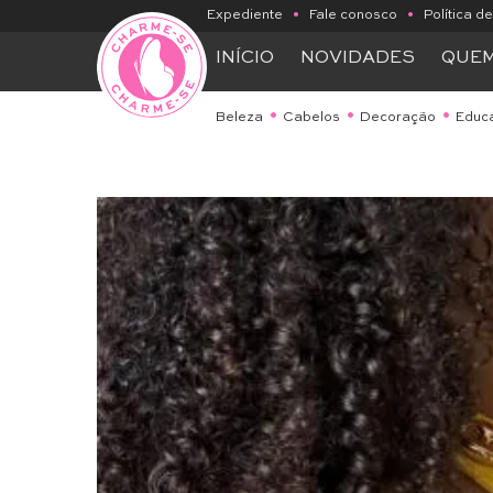
Expediente
•
Fale conosco
•
Política d
INÍCIO
NOVIDADES
QUE
Beleza
Cabelos
Decoração
Educ