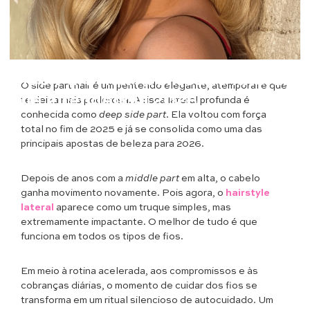
Cabelos
Side Part Hair: penteado lateral
O side part hair é um penteado elegante, atemporal e que
que é tendência 2026
te deixa mais poderosa. A risca lateral profunda é
conhecida como
deep side part
. Ela voltou com força
total no fim de 2025 e já se consolida como uma das
principais apostas de beleza para 2026.
Depois de anos com a
middle part
em alta, o cabelo
ganha movimento novamente. Pois agora, o
hairstyle
lateral
aparece como um truque simples, mas
extremamente impactante. O melhor de tudo é que
funciona em todos os tipos de fios.
Em meio à rotina acelerada, aos compromissos e às
cobranças diárias, o momento de cuidar dos fios se
transforma em um ritual silencioso de autocuidado. Um