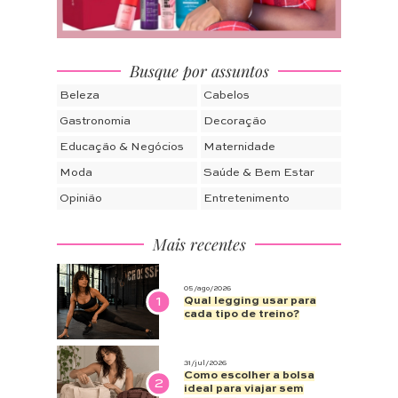
Busque por assuntos
Beleza
Cabelos
Gastronomia
Decoração
Educação & Negócios
Maternidade
Moda
Saúde & Bem Estar
Opinião
Entretenimento
Mais recentes
05/ago/2026
1
Qual legging usar para
cada tipo de treino?
31/jul/2026
Como escolher a bolsa
2
ideal para viajar sem