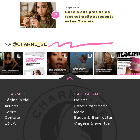
06/jul/2026
Cabelo que precisa de
3
reconstrução apresenta
estes 7 sinais
NA
@CHARME_SE
CHARME-SE
CATEGORIAS
Página inicial
Beleza
Artigos
Cabelo cacheado
Sobre
Moda
Contato
Saúde & Bem-estar
LOJA
Viagens & eventos