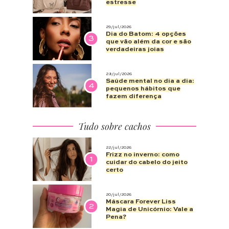
estresse
29/jul/2026
Dia do Batom: 4 opções
3
que vão além da cor e são
verdadeiras joias
28/jul/2026
Saúde mental no dia a dia:
4
pequenos hábitos que
fazem diferença
Tudo sobre cachos
22/jul/2026
Frizz no inverno: como
1
cuidar do cabelo do jeito
certo
20/jul/2026
Máscara Forever Liss
2
Magia de Unicórnio: Vale a
Pena?