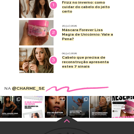
Frizz no inverno: como
1
cuidar do cabelo do jeito
certo
20/jul/2026
Máscara Forever Liss
2
Magia de Unicórnio: Vale a
Pena?
06/jul/2026
Cabelo que precisa de
3
reconstrução apresenta
estes 7 sinais
NA
@CHARME_SE