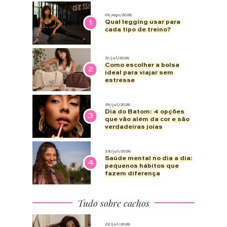
05/ago/2026
1
Qual legging usar para
cada tipo de treino?
31/jul/2026
Como escolher a bolsa
2
ideal para viajar sem
estresse
29/jul/2026
Dia do Batom: 4 opções
3
que vão além da cor e são
verdadeiras joias
28/jul/2026
Saúde mental no dia a dia:
4
pequenos hábitos que
fazem diferença
Tudo sobre cachos
22/jul/2026