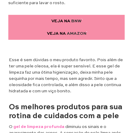
suficiente para lavar o rosto.
VEJA NA
BNW
VEJA NA
AMAZON
Esse é sem dúvidas o meu produto favorito. Pois além de
ter uma pele oleosa, ela é super sensível. E esse gel de
limpeza faz uma ótima higienização, deixa minha pele
sequinha por mais tempo, mas sem agredir. Sinto que a
oleosidade fica controlada, e além disso a pele continua
hidratada e com um viço bonito.
Os melhores produtos para sua
rotina de cuidados com a pele
O
gel de limpeza profunda
diminuiu os sinais e o
aparecimento das acnes. A sensação de pele limpa após