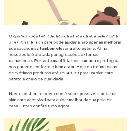
Beleza
Skin care barato: 5 produtos até
O quanto você tem cuidado da saúde da sua pele? Uma
R$ 40,00
boa rotina de skin care pode ajudar a não apenas melhorar
sua saúde, mas também elevar a alto estima. Afinal,
nossa pele é afetada por agressões externas
diariamente. Portanto mantê-la bem cuidada e protegida
nos garante conforto e bem estar. Hoje eu trouxe dicas
de 5 ótimos produtos até R$ 40,00 para um skin care
barato e cheio de qualidade.
Neste post eu te provo que é super possível montar um
skin care acessível para cuidar melhor da sua pele em
casa. Então confira tudo agora.