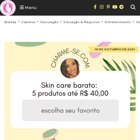
Menu
Beleza
Cabelos
Decoração
Educação & Negócios
Entretenimento
Ga
19 DE OUTUBRO DE 2021