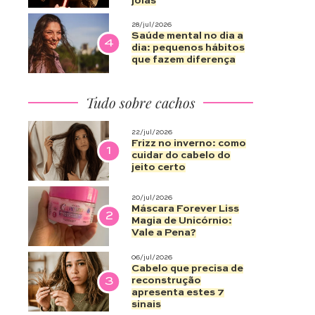
joias
28/jul/2026
Saúde mental no dia a
4
dia: pequenos hábitos
que fazem diferença
Tudo sobre cachos
22/jul/2026
Frizz no inverno: como
1
cuidar do cabelo do
jeito certo
20/jul/2026
Máscara Forever Liss
2
Magia de Unicórnio:
Vale a Pena?
06/jul/2026
Cabelo que precisa de
3
reconstrução
apresenta estes 7
sinais