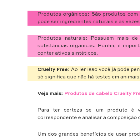
Produtos orgânicos: São produtos com 
pode ser ingredientes naturais e as vezes
Produtos naturais: Possuem mais de 
substâncias orgânicas. Porém, é impor
conter ativos sintéticos.
Cruelty Free
: Ao ler isso você já pode p
só significa que não há testes em animai
Veja mais:
Produtos de cabelo Cruelty Fr
Para ter certeza se um produto é v
correspondente e analisar a composição 
Um dos grandes benefícios de usar prod