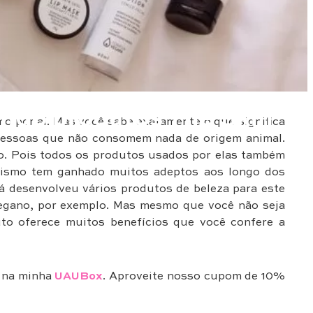
ndo produtos The Skin
o por aí. Mas você sabe exatamente o que significa
pessoas que não consomem nada de origem animal.
ão. Pois todos os produtos usados por elas também
anismo tem ganhado muitos adeptos aos longo dos
já desenvolveu vários produtos de beleza para este
vegano, por exemplo. Mas mesmo que você não seja
to oferece muitos benefícios que você confere a
m na minha
UAUBox
. Aproveite nosso cupom de 10%