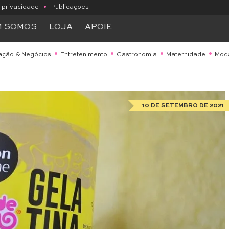
e privacidade
•
Publicações
M SOMOS
LOJA
APOIE
ação & Negócios
Entretenimento
Gastronomia
Maternidade
Mod
10 DE SETEMBRO DE 2021