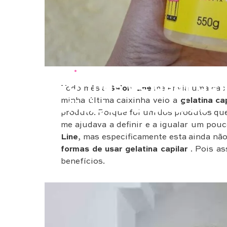
Cabelos
•
Beleza
3 formas de usar gel
Todo mês a
Salon Line
me envia uma caixa
minha última caixinha veio a
gelatina ca
definidos e macios
produto. Porque foi um dos produtos que 
me ajudava a definir e a igualar um pouc
Line
, mas especificamente esta ainda nã
formas de usar gelatina capilar
. Pois as
benefícios.