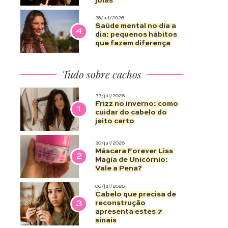
joias
28/jul/2026
Saúde mental no dia a
4
dia: pequenos hábitos
que fazem diferença
Tudo sobre cachos
22/jul/2026
Frizz no inverno: como
1
cuidar do cabelo do
jeito certo
20/jul/2026
Máscara Forever Liss
2
Magia de Unicórnio:
Vale a Pena?
06/jul/2026
Cabelo que precisa de
3
reconstrução
apresenta estes 7
sinais