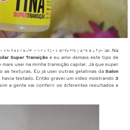
atina capilar: Cachos
 recheada de produtos incríveis para eu testar. Na
pilar Super Transição
e eu amo demais este tipo de
mais usei na minha transição capilar. Já que super
o as texturas. Eu já usei outras gelatinas da
Salon
o havia testado. Então gravei um vídeo mostrando
3
sim a gente vai conferir os diferentes resultados e