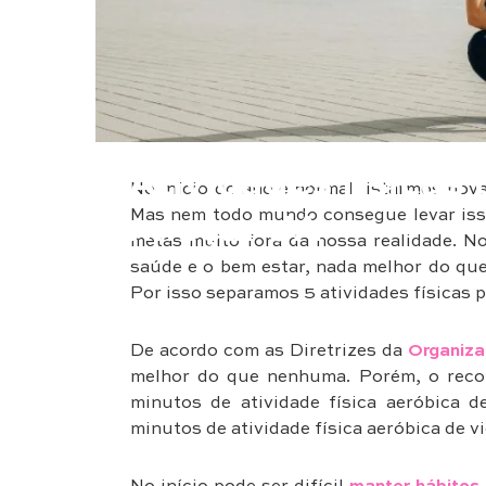
Saúde & Bem Estar
5 Atividades físicas 
No início do ano é normal listarmos nova
Mas nem todo mundo consegue levar isso
começar JÁ
metas muito fora da nossa realidade. N
saúde e o bem estar, nada melhor do que
Por isso separamos 5 atividades físicas 
De acordo com as Diretrizes da
Organiza
melhor do que nenhuma. Porém, o reco
minutos de atividade física aeróbica
minutos de atividade física aeróbica de v