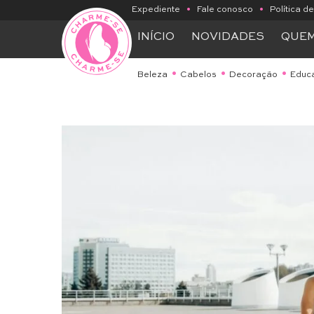
Expediente
•
Fale conosco
•
Política d
INÍCIO
NOVIDADES
QUE
Beleza
Cabelos
Decoração
Educ