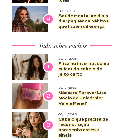
joias
28/jul/2026
Saúde mental no dia a
4
dia: pequenos hábitos
que fazem diferença
Tudo sobre cachos
22/jul/2026
Frizz no inverno: como
1
cuidar do cabelo do
jeito certo
20/jul/2026
Máscara Forever Liss
2
Magia de Unicórnio:
Vale a Pena?
06/jul/2026
Cabelo que precisa de
3
reconstrução
apresenta estes 7
sinais