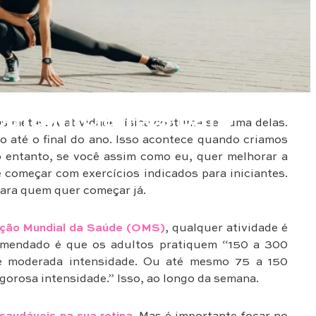
para iniciantes para
s metas. A atividade física costuma ser uma delas.
 até o final do ano. Isso acontece quando criamos
o entanto, se você assim como eu, quer melhorar a
 começar com exercícios indicados para iniciantes.
para quem quer começar já.
ção Mundial da Saúde (OMS)
, qualquer atividade é
mendado é que os adultos pratiquem “150 a 300
 de moderada intensidade. Ou até mesmo 75 a 150
igorosa intensidade.” Isso, ao longo da semana.