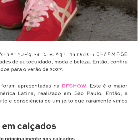
çados que dominarão o
sformar qualquer look. Aqui na revista CHARME-SE
dades de autocuidado, moda e beleza. Então, confira
dos para o verão de 2027.
7 foram apresentadas na
BFSHOW
. Este é o maior
mérica Latina, realizado em São Paulo. Então, a
orto e consciência de um jeito que raramente vimos
s em calçados
do principalmente nos calçados