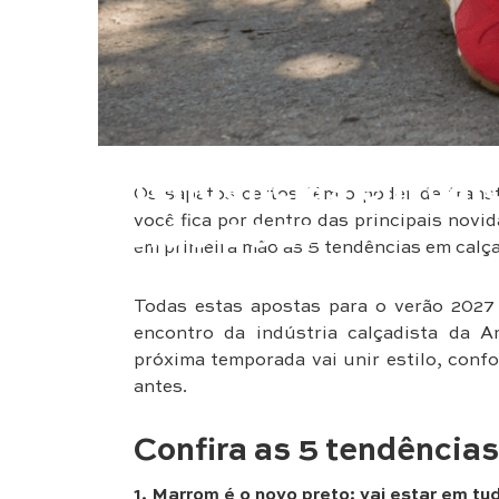
Moda
5 tendências em cal
Os sapatos certos têm o poder de tran
você fica por dentro das principais novi
Verão 2027
em primeira mão as 5 tendências em calça
Todas estas apostas para o verão 202
encontro da indústria calçadista da A
próxima temporada vai unir estilo, conf
antes.
Confira as 5 tendência
1. Marrom é o novo preto: vai estar em tu