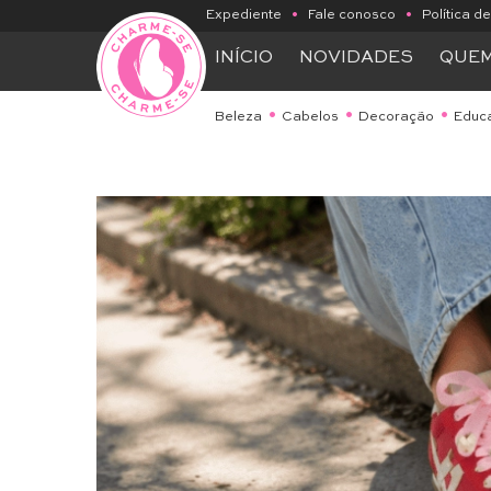
Expediente
•
Fale conosco
•
Política d
INÍCIO
NOVIDADES
QUE
Beleza
Cabelos
Decoração
Educ