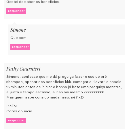
Gostei de saber os benefícios.
responder
Simone
Que bom
responder
Pathy Guarnieri
Simone, confesso que me dá preguiça fazer o uso do pré
shampoo, apesar dos benefícios kkk. começar a “lavar” o cabelo
15 minutos antes de iniciar o banho já bate uma preguiça monstra,
aí junta o tempo escasso, aí não sai mesmo kkkkkkkkkk.
Mas quem sabe consigo mudar isso, né? xD
Beijo!
Cores do Vício
responder