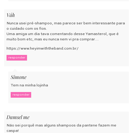
Váh
Nunca usei pré-shampoo, mas parece ser bem interessante para
o cuidado com os fios.
Uma amiga um dia tava comentando desse Yamasterol, que é
muito bom etc, mas eu nunca nem vi pra comprar…
https://www.heyimwiththeband.com.br/
responder
Simone
Tem na minha lojinha
responder
Damsel me
Não sei porquê mas alguns shampoos da pantene fazem me
caspa!