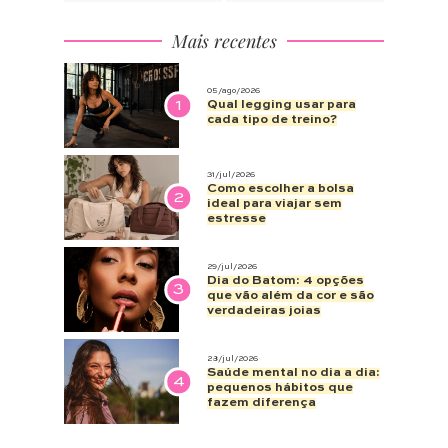
Mais recentes
05/ago/2026
1
Qual legging usar para
cada tipo de treino?
31/jul/2026
Como escolher a bolsa
2
ideal para viajar sem
estresse
29/jul/2026
Dia do Batom: 4 opções
3
que vão além da cor e são
verdadeiras joias
28/jul/2026
Saúde mental no dia a dia:
4
pequenos hábitos que
fazem diferença