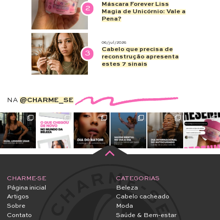
Máscara Forever Liss
2
Magia de Unicórnio: Vale a
Pena?
06/jul/2026
Cabelo que precisa de
3
reconstrução apresenta
estes 7 sinais
NA
@CHARME_SE
CHARME-SE
CATEGORIAS
Página inicial
Beleza
Artigos
Cabelo cacheado
Sobre
Moda
Contato
Saúde & Bem-estar