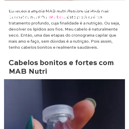
Cabelos
Cabelos bonitos e fortes com
Eu recebi a ampola MAB Nutri Restore da MAB Hair
ampola MAB Nutri Restore
Cosmetics na minha
UAUbox
. Este produto é um
tratamento profundo, cuja finalidade é a nutrição. Ou seja,
devolver os lipídios aos fios. Meu cabelo é naturalmente
seco. Então, uma das etapas do cronograma capilar que
mais amo e faço, sem dúvidas é a nutrição. Pois assim,
tenho cabelos bonitos e realmente saudáveis.
Cabelos bonitos e fortes com
MAB Nutri