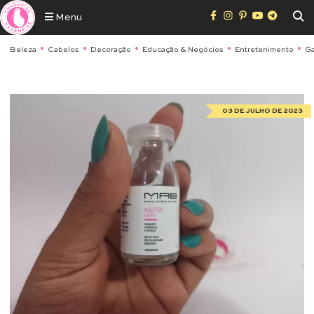
Menu
Beleza
Cabelos
Decoração
Educação & Negócios
Entretenimento
Ga
03 DE JULHO DE 2023