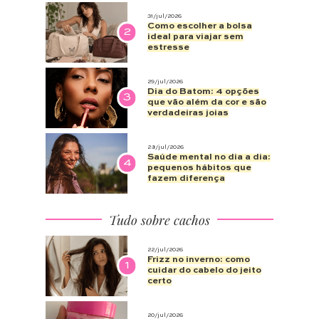
31/jul/2026
Como escolher a bolsa
2
ideal para viajar sem
estresse
29/jul/2026
Dia do Batom: 4 opções
3
que vão além da cor e são
verdadeiras joias
28/jul/2026
Saúde mental no dia a dia:
4
pequenos hábitos que
fazem diferença
Tudo sobre cachos
22/jul/2026
Frizz no inverno: como
1
cuidar do cabelo do jeito
certo
20/jul/2026