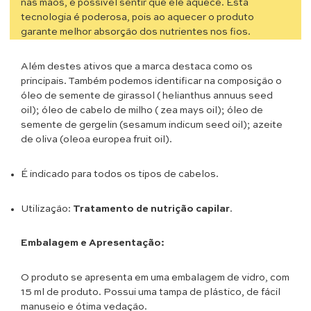
nas mãos, é possível sentir que ele aquece. Esta
tecnologia é poderosa, pois ao aquecer o produto
garante melhor absorção dos nutrientes nos fios.
Além destes ativos que a marca destaca como os
principais. Também podemos identificar na composição o
óleo de semente de girassol ( helianthus annuus seed
oil); óleo de cabelo de milho ( zea mays oil); óleo de
semente de gergelin (sesamum indicum seed oil); azeite
de oliva (oleoa europea fruit oil).
É indicado para todos os tipos de cabelos.
Utilização:
Tratamento de nutrição capilar
.
Embalagem e Apresentação:
O produto se apresenta em uma embalagem de vidro, com
15 ml de produto. Possui uma tampa de plástico, de fácil
manuseio e ótima vedação.