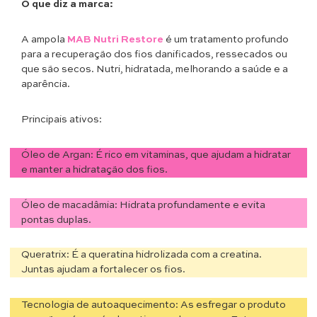
O que diz a marca:
A ampola
MAB Nutri Restore
é um tratamento profundo
para a recuperação dos fios danificados, ressecados ou
que são secos. Nutri, hidratada, melhorando a saúde e a
aparência.
Principais ativos:
Óleo de Argan: É rico em vitaminas, que ajudam a hidratar
e manter a hidratação dos fios.
Óleo de macadâmia: Hidrata profundamente e evita
pontas duplas.
Queratrix: É a queratina hidrolizada com a creatina.
Juntas ajudam a fortalecer os fios.
Tecnologia de autoaquecimento: As esfregar o produto