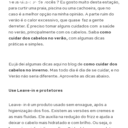
NO VERÃO
meus dias e os de vocês ? Eu gosto muito desta estação,
para curtir uma praia, piscina ou uma cachoeira, que no
caso é a melhor opção na minha opinião. A parte ruim do
verão é o calor excessivo, que quase faz a gente
derreter. É preciso tomar alguns cuidados com a saúde
no verão, principalmente com os cabelos. Saiba
como
cuidar dos cabelos no verão,
com algumas dicas
práticas e simples.
Eu já dei algumas dicas aqui no blog de
como cuidar dos
cabelos no inverno
. Mas todo dia é dia de se cuidar, e no
Verão não seria diferente. Aproveite as dicas abaixo.
Use Leave-in e protetores
Leave- in é um produto usado sem enxague, após a
higienização dos fios. Existem as versões em cremes e
as mais fluidas. Ele auxilia na redução do frizz e ajuda a
deixar o cabelo mais hidratado e com brilho. Ou seja, o