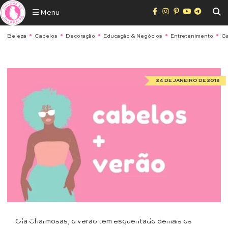
Menu
Beleza
Cabelos
Decoração
Educação & Negócios
Entretenimento
Ga
24 DE JANEIRO DE 2018
Cabelos
COMO CUIDAR DOS CABELOS
Olá Charmosas, o verão tem esquentado demais os