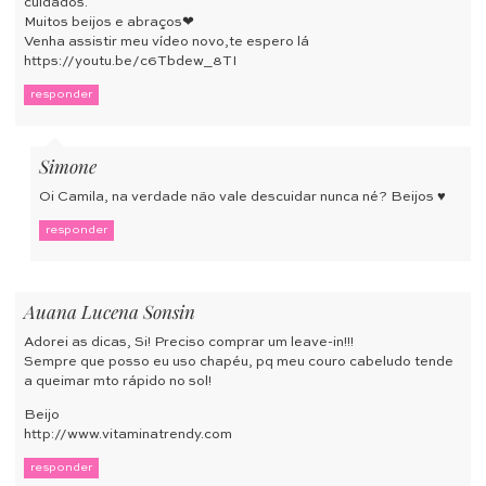
cuidados.
Muitos beijos e abraços❤
Venha assistir meu vídeo novo,te espero lá
https://youtu.be/c6Tbdew_8TI
responder
Simone
Oi Camila, na verdade não vale descuidar nunca né? Beijos ♥
responder
Auana Lucena Sonsin
Adorei as dicas, Si! Preciso comprar um leave-in!!!
Sempre que posso eu uso chapéu, pq meu couro cabeludo tende
a queimar mto rápido no sol!
Beijo
http://www.vitaminatrendy.com
responder