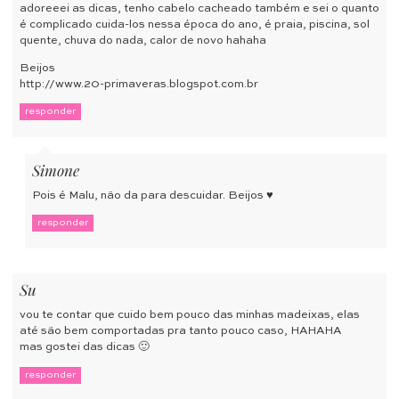
adoreeei as dicas, tenho cabelo cacheado também e sei o quanto
é complicado cuida-los nessa época do ano, é praia, piscina, sol
quente, chuva do nada, calor de novo hahaha
Beijos
http://www.20-primaveras.blogspot.com.br
responder
Simone
Pois é Malu, não da para descuidar. Beijos ♥
responder
Su
vou te contar que cuido bem pouco das minhas madeixas, elas
até são bem comportadas pra tanto pouco caso, HAHAHA
mas gostei das dicas 🙂
responder