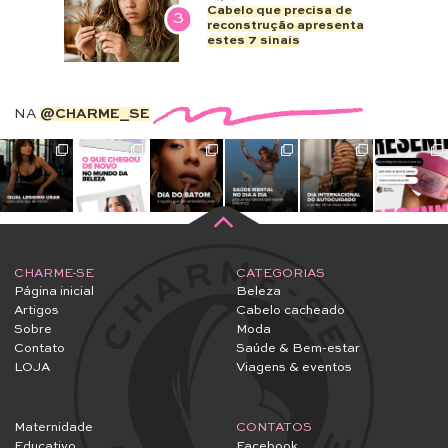
Cabelo que precisa de
3
reconstrução apresenta
estes 7 sinais
NA
@CHARME_SE
CHARME-SE
CATEGORIAS
Página inicial
Beleza
Artigos
Cabelo cacheado
Sobre
Moda
Contato
Saúde & Bem-estar
LOJA
Viagens & eventos
Maternidade
CONTATOS
Educativo
Facebook