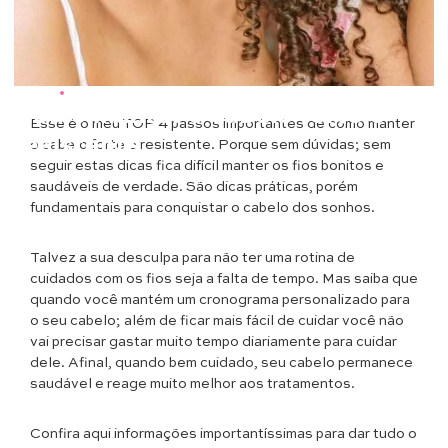
Beleza
•
Cabelos
Como manter o cabelo forte e
Esse é o meu TOP 4 passos importantes de como manter
resistente
o cabelo forte e resistente. Porque sem dúvidas; sem
seguir estas dicas fica difícil manter os fios bonitos e
saudáveis de verdade. São dicas práticas, porém
fundamentais para conquistar o cabelo dos sonhos.
Talvez a sua desculpa para não ter uma rotina de
cuidados com os fios seja a falta de tempo. Mas saiba que
quando você mantém um cronograma personalizado para
o seu cabelo; além de ficar mais fácil de cuidar você não
vai precisar gastar muito tempo diariamente para cuidar
dele. Afinal, quando bem cuidado, seu cabelo permanece
saudável e reage muito melhor aos tratamentos.
Confira aqui informações importantíssimas para dar tudo o