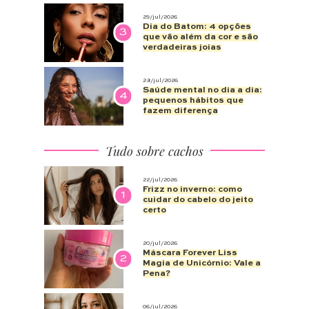
29/jul/2026
Dia do Batom: 4 opções
3
que vão além da cor e são
verdadeiras joias
28/jul/2026
Saúde mental no dia a dia:
4
pequenos hábitos que
fazem diferença
Tudo sobre cachos
22/jul/2026
Frizz no inverno: como
1
cuidar do cabelo do jeito
certo
20/jul/2026
Máscara Forever Liss
2
Magia de Unicórnio: Vale a
Pena?
06/jul/2026