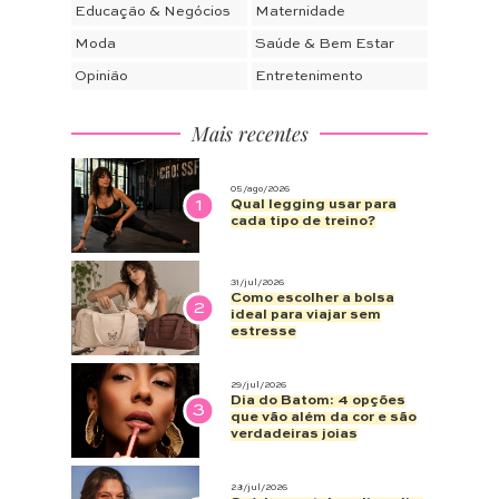
Educação & Negócios
Maternidade
Moda
Saúde & Bem Estar
Opinião
Entretenimento
Mais recentes
05/ago/2026
1
Qual legging usar para
cada tipo de treino?
31/jul/2026
Como escolher a bolsa
2
ideal para viajar sem
estresse
29/jul/2026
Dia do Batom: 4 opções
3
que vão além da cor e são
verdadeiras joias
28/jul/2026