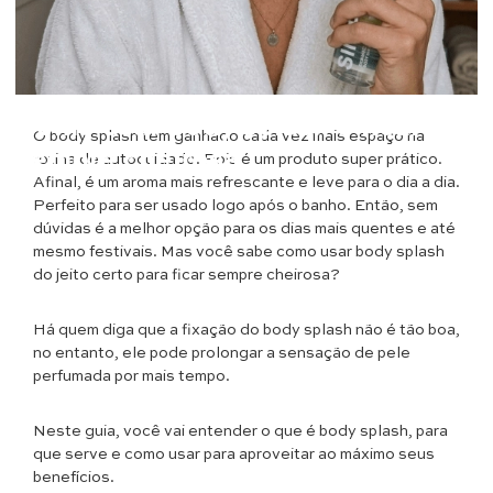
Beleza
Como usar body splash e ficar
O body splash tem ganhado cada vez mais espaço na
sempre cheirosa
rotina de autocuidado. Pois é um produto super prático.
Afinal, é um aroma mais refrescante e leve para o dia a dia.
Perfeito para ser usado logo após o banho. Então, sem
dúvidas é a melhor opção para os dias mais quentes e até
mesmo festivais. Mas você sabe como usar body splash
do jeito certo para ficar sempre cheirosa?
Há quem diga que a fixação do body splash não é tão boa,
no entanto, ele pode prolongar a sensação de pele
perfumada por mais tempo.
Neste guia, você vai entender o que é body splash, para
que serve e como usar para aproveitar ao máximo seus
benefícios.