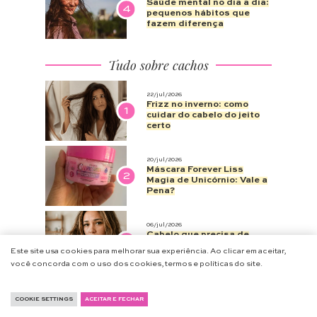
Saúde mental no dia a dia:
4
pequenos hábitos que
fazem diferença
Tudo sobre cachos
22/jul/2026
Frizz no inverno: como
1
cuidar do cabelo do jeito
certo
20/jul/2026
Máscara Forever Liss
2
Magia de Unicórnio: Vale a
Pena?
06/jul/2026
Cabelo que precisa de
3
reconstrução apresenta
Este site usa cookies para melhorar sua experiência. Ao clicar em aceitar,
estes 7 sinais
você concorda com o uso dos cookies, termos e políticas do site.
COOKIE SETTINGS
ACEITAR E FECHAR
NA
@CHARME_SE