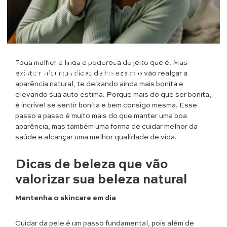
Beleza
Dicas de beleza que vão realçar
Toda mulher é linda e poderosa do jeito que é. Mas
sua aparência natural
existem algumas dicas de beleza que vão realçar a
aparência natural, te deixando ainda mais bonita e
elevando sua auto estima. Porque mais do que ser bonita,
é incrível se sentir bonita e bem consigo mesma. Esse
passo a passo é muito mais do que manter uma boa
aparência, mas também uma forma de cuidar melhor da
saúde e alcançar uma melhor qualidade de vida.
Dicas de beleza que vão
valorizar sua beleza natural
Mantenha o skincare em dia
Cuidar da pele é um passo fundamental, pois além de