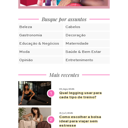
Busque por assuntos
Beleza
Cabelos
Gastronomia
Decoração
Educação & Negócios
Maternidade
Moda
Saúde & Bem Estar
Opinião
Entretenimento
Mais recentes
05/ago/2026
1
Qual legging usar para
cada tipo de treino?
31/jul/2026
Como escolher a bolsa
2
ideal para viajar sem
estresse