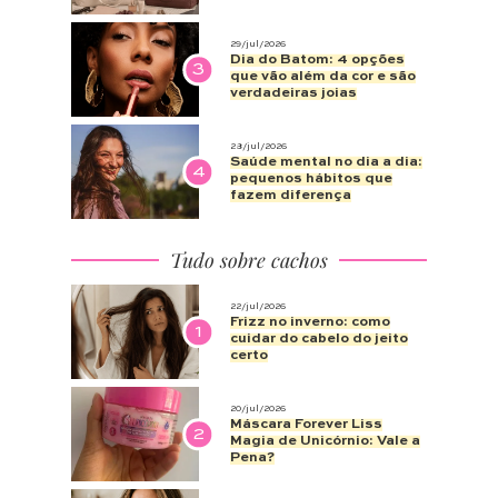
29/jul/2026
Dia do Batom: 4 opções
3
que vão além da cor e são
verdadeiras joias
28/jul/2026
Saúde mental no dia a dia:
4
pequenos hábitos que
fazem diferença
Tudo sobre cachos
22/jul/2026
Frizz no inverno: como
1
cuidar do cabelo do jeito
certo
20/jul/2026
Máscara Forever Liss
2
Magia de Unicórnio: Vale a
Pena?