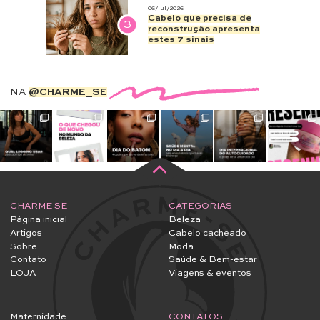
06/jul/2026
Cabelo que precisa de
3
reconstrução apresenta
estes 7 sinais
NA
@CHARME_SE
CHARME-SE
CATEGORIAS
Página inicial
Beleza
Artigos
Cabelo cacheado
Sobre
Moda
Contato
Saúde & Bem-estar
LOJA
Viagens & eventos
Maternidade
CONTATOS