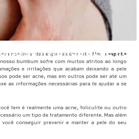
omo se livrar da acne no
a nos livrar das espinhas do rosto. Mas a
espinha
 nosso bumbum sofre com muitos atritos ao longo
lamações e irritações que acabam deixando a pele
asos pode ser acne, mas em outros pode ser até um
uxe as informações necessárias para te ajudar a se
você tem é realmente uma acne, foliculite ou outro
cessário um tipo de tratamento diferente. Mas além
ra você conseguir prevenir e manter a pele do seu