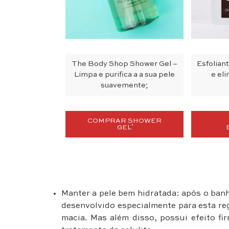
The Body Shop Shower Gel –
Esfolian
Limpa e purifica a a sua pele
e el
suavemente;
COMPRAR SHOWER
GEL
Manter a pele bem hidratada: após o ban
desenvolvido especialmente para esta reg
macia. Mas além disso, possui efeito fi