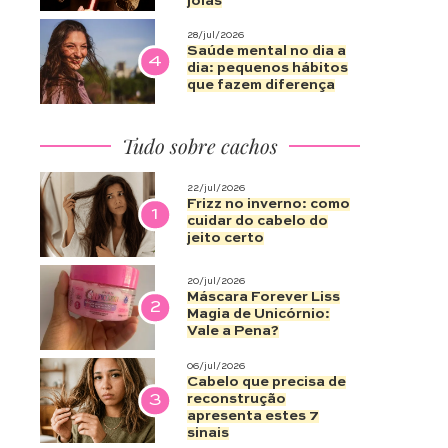
joias
28/jul/2026
Saúde mental no dia a
4
dia: pequenos hábitos
que fazem diferença
Tudo sobre cachos
22/jul/2026
Frizz no inverno: como
1
cuidar do cabelo do
jeito certo
20/jul/2026
Máscara Forever Liss
2
Magia de Unicórnio:
Vale a Pena?
06/jul/2026
Cabelo que precisa de
3
reconstrução
apresenta estes 7
sinais