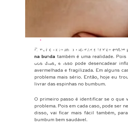
Beleza
•
Saúde & Bem Estar
Espinha na bunda: C
É muito comum buscarmos tratamentos par
na bunda
também é uma realidade. Pois
bumbum
dos dias; e isso pode desencadear inf
avermelhada e fragilizada. Em alguns c
problema mais sério. Então, hoje eu tro
livrar das espinhas no bumbum.
O primeiro passo é identificar se o que 
problema. Pois em cada caso, pode ser ne
disso, vai ficar mais fácil também, pa
bumbum bem saudável.