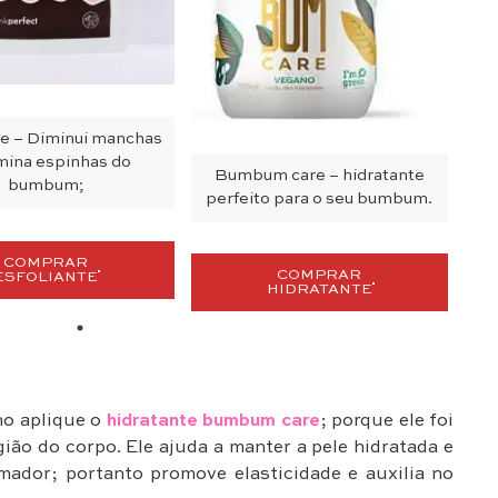
te – Diminui manchas
imina espinhas do
Bumbum care – hidratante
bumbum;
perfeito para o seu bumbum.
COMPRAR
COMPRAR
ESFOLIANTE
HIDRATANTE
ho aplique o
hidratante bumbum care
; porque ele foi
ião do corpo. Ele ajuda a manter a pele hidratada e
rmador; portanto promove elasticidade e auxilia no