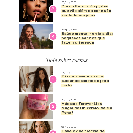
29/jul/2026
Dia do Batom: 4 opções
3
que vão além da cor e são
verdadeiras joias
28/jul/2026
Saúde mental no dia a dia:
4
pequenos hábitos que
fazem diferença
Tudo sobre cachos
22/jul/2026
Frizz no inverno: como
1
cuidar do cabelo do jeito
certo
20/jul/2026
Máscara Forever Liss
2
Magia de Unicórnio: Vale a
Pena?
06/jul/2026
Cabelo que precisa de