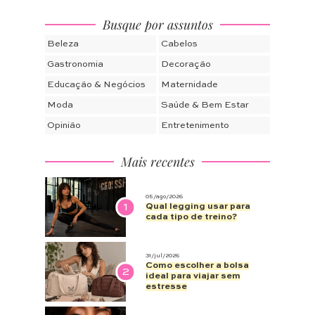
Busque por assuntos
Beleza
Cabelos
Gastronomia
Decoração
Educação & Negócios
Maternidade
Moda
Saúde & Bem Estar
Opinião
Entretenimento
Mais recentes
05/ago/2026
1
Qual legging usar para
cada tipo de treino?
31/jul/2026
Como escolher a bolsa
2
ideal para viajar sem
estresse