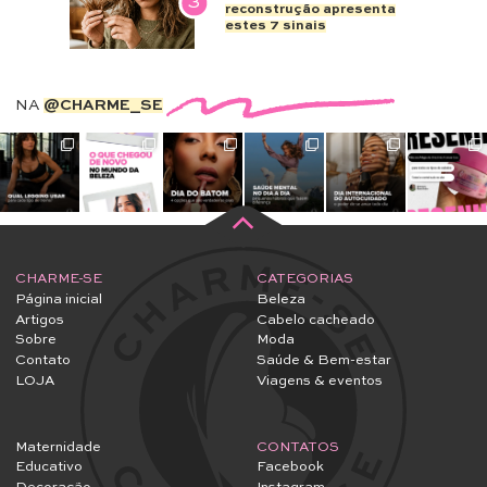
3
reconstrução apresenta
estes 7 sinais
NA
@CHARME_SE
CHARME-SE
CATEGORIAS
Página inicial
Beleza
Artigos
Cabelo cacheado
Sobre
Moda
Contato
Saúde & Bem-estar
LOJA
Viagens & eventos
Maternidade
CONTATOS
Educativo
Facebook