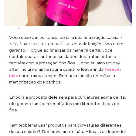
Beleza
•
Cabelos
Leave-in da Forever Liss enrola
Você sabe a importância de uma boa finalização capilar?
meu crespo resenha
Não é apenas para garantir uma boa definição, isso eu te
garanto. Porque ao finalizar da maneira certa, você
contribui para manter os cuidados dos tratamentos e
também com a proteção dos fios. Como eu amo um day
after, inclui na minha rotina capilar o leave-in da
Forever
Liss
enrola meu crespo. Porque a função dele é uma
memorização dos cachos.
Embora a proposta dele seja para curvaturas acima de 4a,
ele garante um bom resultados em diferentes tipos de
fios.
Tem problema usar produtos para curvaturas diferentes
do seu cabelo? Definitivamente não! Afinal, vai depender