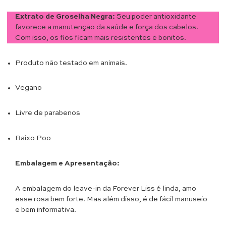
Extrato de Groselha Negra:
Seu poder antioxidante
favorece a manutenção da saúde e força dos cabelos.
Com isso, os fios ficam mais resistentes e bonitos.
Produto não testado em animais.
Vegano
Livre de parabenos
Baixo Poo
Embalagem e Apresentação:
A embalagem do leave-in da Forever Liss é linda, amo
esse rosa bem forte. Mas além disso, é de fácil manuseio
e bem informativa.