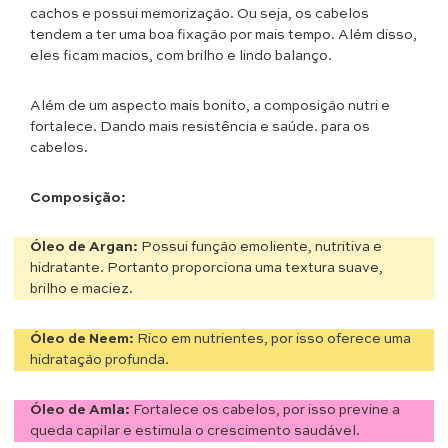
cachos e possui memorização. Ou seja, os cabelos
tendem a ter uma boa fixação por mais tempo. Além disso,
eles ficam macios, com brilho e lindo balanço.
Além de um aspecto mais bonito, a composição nutri e
fortalece. Dando mais resistência e saúde. para os
cabelos.
Composição:
Óleo de Argan:
Possui função emoliente, nutritiva e
hidratante. Portanto proporciona uma textura suave,
brilho e maciez.
Óleo de Neem:
Rico em nutrientes, por isso oferece uma
hidratação profunda.
Óleo de Amla:
Fortalece os cabelos, por isso previne a
queda capilar e estimula o crescimento saudável.