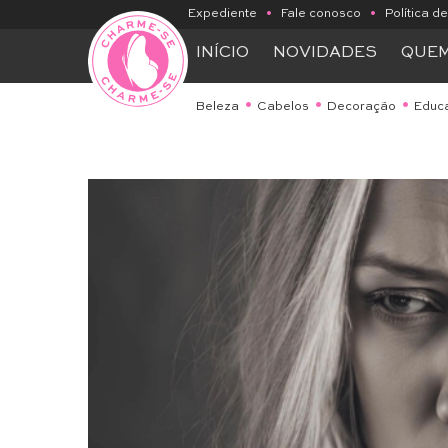
Expediente
•
Fale conosco
•
Política d
INÍCIO
NOVIDADES
QUE
Beleza
Cabelos
Decoração
Educ