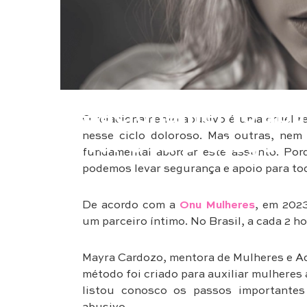
Saúde & Bem Estar
Relacionamento abus
O relacionamento abusivo é uma cruel re
nesse ciclo doloroso. Mas outras, nem
livrar e se proteger
fundamental abordar este assunto. Por
podemos levar segurança e apoio para to
De acordo com a
Onu Mulheres
, em 202
um parceiro íntimo. No Brasil, a cada 2 
Mayra Cardozo, mentora de Mulheres e Adv
método foi criado para auxiliar mulheres 
listou conosco os passos importantes