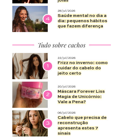
joias
28/jul/2026
Saúde mental no dia a
4
dia: pequenos hábitos
que fazem diferença
Tudo sobre cachos
22/jul/2026
Frizz no inverno: como
1
cuidar do cabelo do
jeito certo
20/jul/2026
Máscara Forever Liss
2
Magia de Unicórnio:
Vale a Pena?
06/jul/2026
Cabelo que precisa de
3
reconstrução
apresenta estes 7
sinais