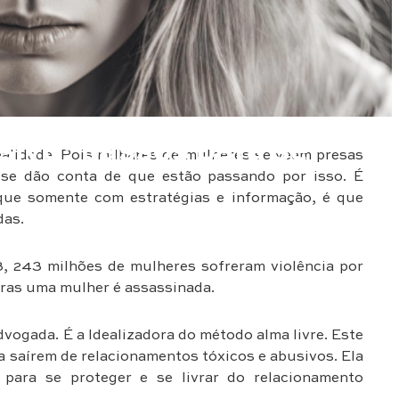
ivo: passos para se
alidade. Pois milhares de mulheres se veem presas
 se dão conta de que estão passando por isso. É
que somente com estratégias e informação, é que
das.
3, 243 milhões de mulheres sofreram violência por
horas uma mulher é assassinada.
ogada. É a Idealizadora do método alma livre. Este
a saírem de relacionamentos tóxicos e abusivos. Ela
 para se proteger e se livrar do relacionamento