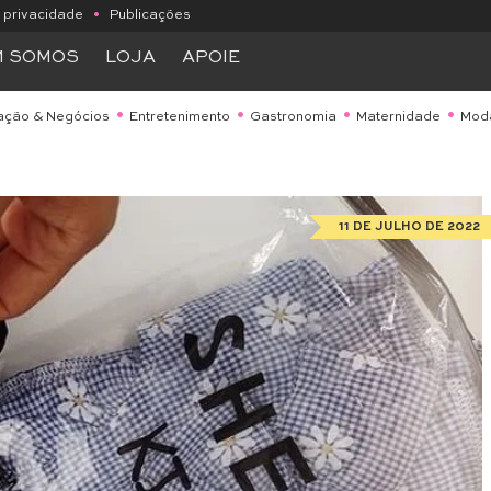
e privacidade
•
Publicações
M SOMOS
LOJA
APOIE
ação & Negócios
Entretenimento
Gastronomia
Maternidade
Mod
11 DE JULHO DE 2022