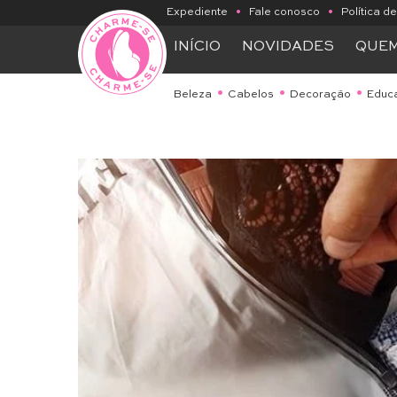
Expediente
•
Fale conosco
•
Política d
INÍCIO
NOVIDADES
QUE
Beleza
Cabelos
Decoração
Educ