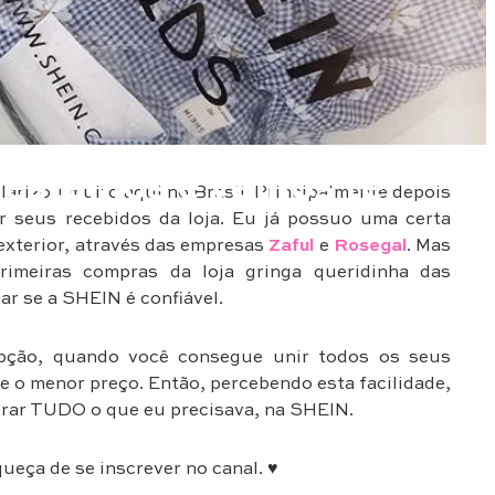
Testamos e vamos te
arizou muito aqui no Brasil. Principalmente depois
r seus recebidos da loja. Eu já possuo uma certa
exterior, através das empresas
Zaful
e
Rosegal
. Mas
imeiras compras da loja gringa queridinha das
ar se a SHEIN é confiável.
pção, quando você consegue unir todos os seus
 e o menor preço. Então, percebendo esta facilidade,
mprar TUDO o que eu precisava, na SHEIN.
ueça de se inscrever no canal. ♥