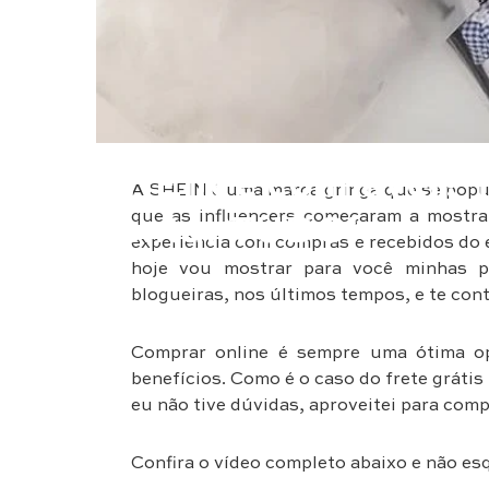
Moda
SHEIN é confiável? 
A SHEIN é uma marca gringa que se popul
que as influencers começaram a mostra
contar TUDO!
experiência com compras e recebidos do 
hoje vou mostrar para você minhas pr
blogueiras, nos últimos tempos, e te cont
Comprar online é sempre uma ótima o
benefícios. Como é o caso do frete grátis
eu não tive dúvidas, aproveitei para co
Confira o vídeo completo abaixo e não esq