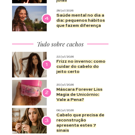
joias
28/jul/2026
Saúde mental no dia a
4
dia: pequenos hábitos
que fazem diferença
Tudo sobre cachos
22/jul/2026
Frizz no inverno: como
1
cuidar do cabelo do
jeito certo
20/jul/2026
Máscara Forever Liss
2
Magia de Unicórnio:
Vale a Pena?
06/jul/2026
Cabelo que precisa de
3
reconstrução
apresenta estes 7
sinais