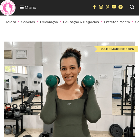
Menu
Beleza
Cabelos
Decoração
Educação & Negócios
Entretenimento
Ga
23 DE MAIO DE 2026