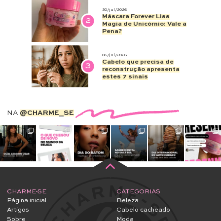
20/jul/2026
Máscara Forever Liss
2
Magia de Unicórnio: Vale a
Pena?
06/jul/2026
Cabelo que precisa de
3
reconstrução apresenta
estes 7 sinais
NA
@CHARME_SE
CHARME-SE
CATEGORIAS
Página inicial
Beleza
Artigos
Cabelo cacheado
Sobre
Moda