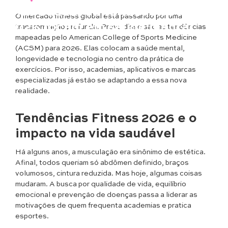
Beleza
•
Saúde & Bem Estar
Vida saudável: tendências fitness
O mercado fitness global está passando por uma
2026 focam em saúde mental
transformação profunda. Prova disso são as tendências
mapeadas pelo American College of Sports Medicine
(ACSM) para 2026. Elas colocam a saúde mental,
longevidade e tecnologia no centro da prática de
exercícios. Por isso, academias, aplicativos e marcas
especializadas já estão se adaptando a essa nova
realidade.
Tendências Fitness 2026 e o
impacto na vida saudável
Há alguns anos, a musculação era sinônimo de estética.
Afinal, todos queriam só abdômen definido, braços
volumosos, cintura reduzida. Mas hoje, algumas coisas
mudaram. A busca por qualidade de vida, equilíbrio
emocional e prevenção de doenças passa a liderar as
motivações de quem frequenta academias e pratica
esportes.