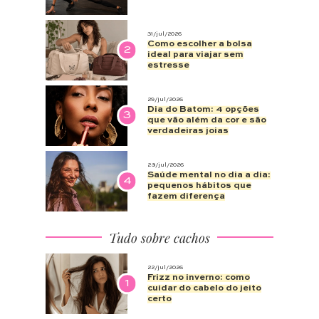
31/jul/2026
Como escolher a bolsa
2
ideal para viajar sem
estresse
29/jul/2026
Dia do Batom: 4 opções
3
que vão além da cor e são
verdadeiras joias
28/jul/2026
Saúde mental no dia a dia:
4
pequenos hábitos que
fazem diferença
Tudo sobre cachos
22/jul/2026
Frizz no inverno: como
1
cuidar do cabelo do jeito
certo