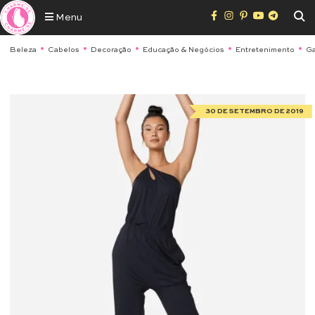
Menu
Beleza
Cabelos
Decoração
Educação & Negócios
Entretenimento
Ga
30 DE SETEMBRO DE 2019