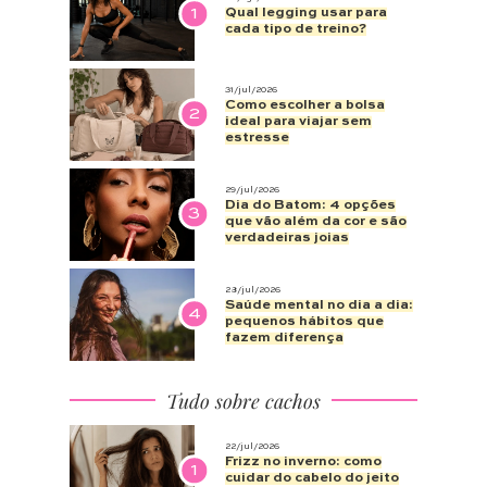
1
Qual legging usar para
cada tipo de treino?
31/jul/2026
Como escolher a bolsa
2
ideal para viajar sem
estresse
29/jul/2026
Dia do Batom: 4 opções
3
que vão além da cor e são
verdadeiras joias
28/jul/2026
Saúde mental no dia a dia:
4
pequenos hábitos que
fazem diferença
Tudo sobre cachos
22/jul/2026
Frizz no inverno: como
1
cuidar do cabelo do jeito