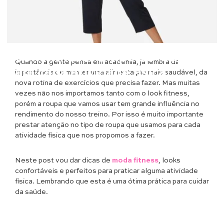
Moda
Look Fitness: O tipo de roupa
Quando a gente pensa em academia, já lembra da
para cada atividade física
importância de manter uma alimentação mais saudável, da
nova rotina de exercícios que precisa fazer. Mas muitas
vezes não nos importamos tanto com o look fitness,
porém a roupa que vamos usar tem grande influência no
rendimento do nosso treino. Por isso é muito importante
prestar atenção no tipo de roupa que usamos para cada
atividade física que nos propomos a fazer.
Neste post vou dar dicas de
moda fitness
, looks
confortáveis e perfeitos para praticar alguma atividade
física. Lembrando que esta é uma ótima prática para cuidar
da saúde.