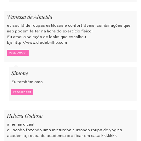
Wanessa de Almeida
eu sou fã de roupas estilosas e confort´áveis, combinações que
não podem faltar na hora do exercício físico!
Eu amei a seleção de looks que escolheu.
bjs
http://www.diadebrilho.com
responder
Simone
Eu também amo
responder
Heloisa Godioso
amei as dicas!
eu acabo fazendo uma mistureba e usando roupa de yog na
academia, roupa de academia pra ficar em casa kkkkkkk