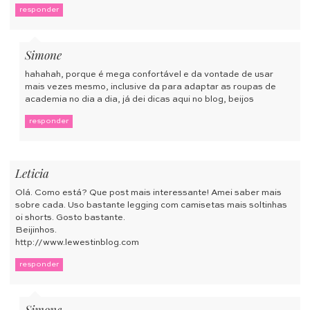
responder
Simone
hahahah, porque é mega confortável e da vontade de usar
mais vezes mesmo, inclusive da para adaptar as roupas de
academia no dia a dia, já dei dicas aqui no blog, beijos
responder
Leticia
Olá. Como está? Que post mais interessante! Amei saber mais
sobre cada. Uso bastante legging com camisetas mais soltinhas
oi shorts. Gosto bastante.
Beijinhos.
http://www.lewestinblog.com
responder
Simone