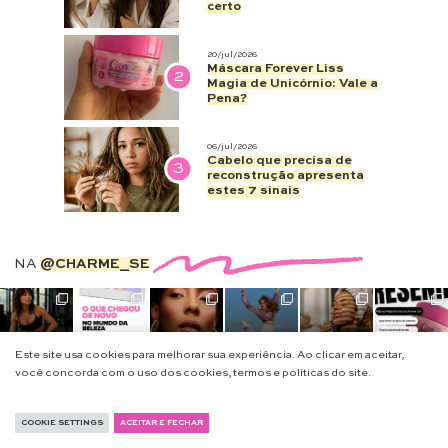
certo
20/jul/2026
Máscara Forever Liss
2
Magia de Unicórnio: Vale a
Pena?
06/jul/2026
Cabelo que precisa de
3
reconstrução apresenta
estes 7 sinais
NA
@CHARME_SE
Este site usa cookies para melhorar sua experiência. Ao clicar em aceitar,
você concorda com o uso dos cookies, termos e políticas do site.
CHARME-SE
CATEGORIAS
COOKIE SETTINGS
ACEITAR E FECHAR
Página inicial
Beleza