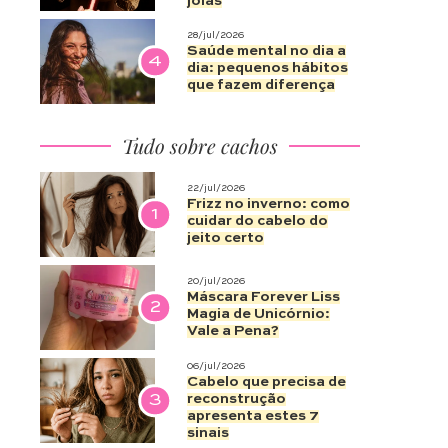
joias
28/jul/2026
Saúde mental no dia a
4
dia: pequenos hábitos
que fazem diferença
Tudo sobre cachos
22/jul/2026
Frizz no inverno: como
1
cuidar do cabelo do
jeito certo
20/jul/2026
Máscara Forever Liss
2
Magia de Unicórnio:
Vale a Pena?
06/jul/2026
Cabelo que precisa de
3
reconstrução
apresenta estes 7
sinais