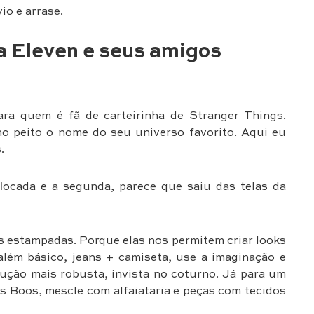
vio e arrase.
a Eleven e seus amigos
ara quem é fã de carteirinha de Stranger Things.
no peito o nome do seu universo favorito. Aqui eu
.
flocada e a segunda, parece que saiu das telas da
s estampadas. Porque elas nos permitem criar looks
além básico, jeans + camiseta, use a imaginação e
dução mais robusta, invista no coturno. Já para um
ls Boos, mescle com alfaiataria e peças com tecidos