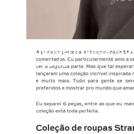
Moda
Stranger Things: Col
A primeira parte da 4º temporada de
Stra
comentados. Eu particularmente amo a séri
na série
ver a segunda parte. Mas que tal esperar
lançaram uma coleção incrível inspirada 
e muito mais. Tudo para gente se sen
preferidos e mostrar pro mundo que amam
Eu separei 6 peças, entre as que eu mais
coleção está toda perfeita.
Coleção de roupas Stra