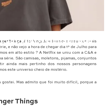
eção incrível inspirada
nger Things
já foi lançada e é um dos assuntos mais
e, e não vejo a hora de chegar dia 1º de Julho para
mos em alto estilo ? A Netflix se uniu com a C&A e
na série. São camisas, moletons, pijamas, conjuntos
tir ainda mais pertinho dos nossos personagens
os este universo cheio de mistério.
 gostei. Mas admito que foi muito difícil, porque a
nger Things