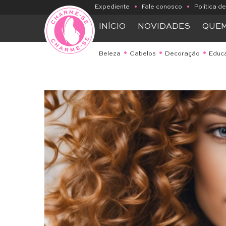
Expediente
•
Fale conosco
•
Política d
INÍCIO
NOVIDADES
QUE
Beleza
Cabelos
Decoração
Educ