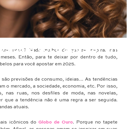
os para você apostar em
 ano novo? Nada melhor do que se inspirar nas
meses. Então, para te deixar por dentro de tudo,
belos para você apostar em 2025.
 são previsões de consumo, ideias… As tendências
m o mercado, a sociedade, economia, etc. Por isso,
s, nas ruas, nos desfiles de moda, nas novelas,
r que a tendência não é uma regra a ser seguida.
andas atuais.
is icônicos do
Globo de Ouro
. Porque no tapete