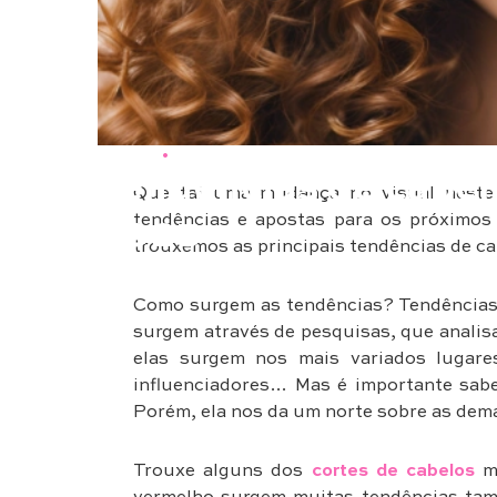
Cabelos
•
Beleza
Tendências de cabel
Que tal uma mudança no visual neste
tendências e apostas para os próximos 
2025
trouxemos as principais tendências de ca
Como surgem as tendências? Tendências
surgem através de pesquisas, que analisa
elas surgem nos mais variados lugare
influenciadores… Mas é importante sabe
Porém, ela nos da um norte sobre as dem
Trouxe alguns dos
cortes de cabelos
ma