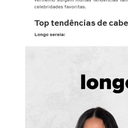
vermelho surgem muitas tendências tam
celebridades favoritas.
Top tendências de cabe
Longo sereia: