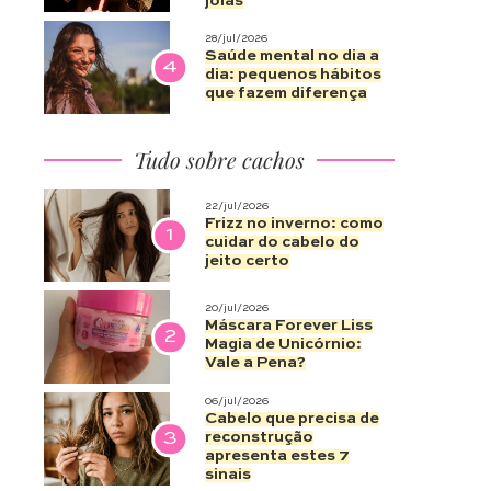
joias
28/jul/2026
Saúde mental no dia a
4
dia: pequenos hábitos
que fazem diferença
Tudo sobre cachos
22/jul/2026
Frizz no inverno: como
1
cuidar do cabelo do
jeito certo
20/jul/2026
Máscara Forever Liss
2
Magia de Unicórnio:
Vale a Pena?
06/jul/2026
Cabelo que precisa de
3
reconstrução
apresenta estes 7
sinais