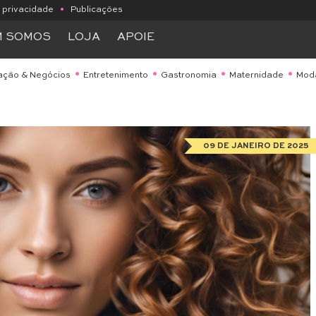
e privacidade
•
Publicações
M SOMOS
LOJA
APOIE
ação & Negócios
Entretenimento
Gastronomia
Maternidade
Mod
09 DE JANEIRO DE 2025