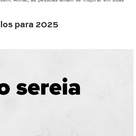
bém. Afinal, as pessoas amam se inspirar em suas
los para 2025