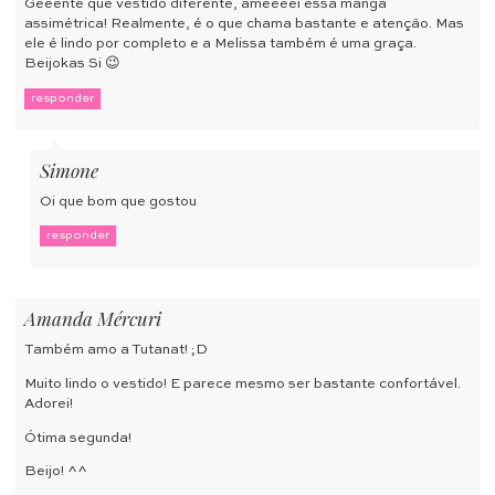
Geeente que vestido diferente, ameeeei essa manga
assimétrica! Realmente, é o que chama bastante e atenção. Mas
ele é lindo por completo e a Melissa também é uma graça.
Beijokas Si 😉
responder
Simone
Oi que bom que gostou
responder
Amanda Mércuri
Também amo a Tutanat! ;D
Muito lindo o vestido! E parece mesmo ser bastante confortável.
Adorei!
Ótima segunda!
Beijo! ^^