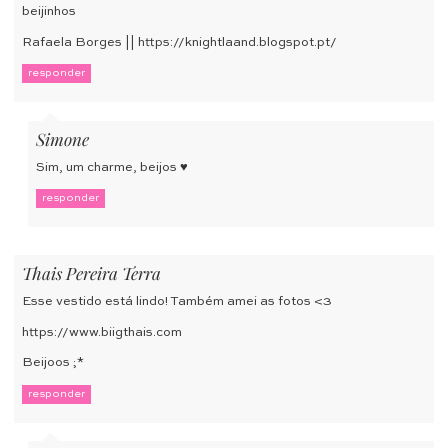
beijinhos
Rafaela Borges ||
https://knightlaand.blogspot.pt/
responder
Simone
Sim, um charme, beijos ♥
responder
Thais Pereira Terra
Esse vestido está lindo! Também amei as fotos <3
https://www.biigthais.com
Beijoos ;*
responder