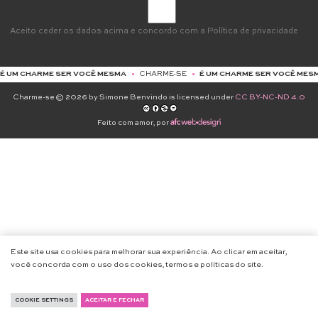
Aceito ceder os dados acima e concordo com a
Política de privacidade
MESMA
•
CHARME-SE
•
É UM CHARME SER VOCÊ MESMA
•
CHARME-SE
•
É UM
Charme-se © 2026 by Simone Benvindo is licensed under
CC BY-NC-ND 4.0
Feito com amor, por
Este site usa cookies para melhorar sua experiência. Ao clicar em aceitar,
você concorda com o uso dos cookies, termos e políticas do site.
COOKIE SETTINGS
ACEITAR E FECHAR