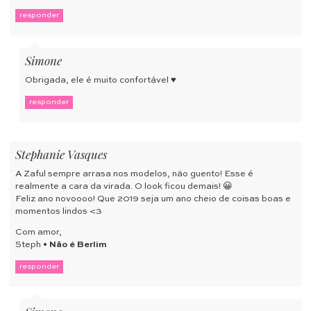
responder
Simone
Obrigada, ele é muito confortável ♥
responder
Stephanie Vasques
A Zaful sempre arrasa nos modelos, não guento! Esse é
realmente a cara da virada. O look ficou demais! 😀
Feliz ano novoooo! Que 2019 seja um ano cheio de coisas boas e
momentos lindos <3
Com amor,
Steph •
Não é Berlim
responder