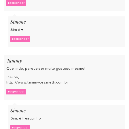
responder
Simone
Sim é ♥
responder
Tammy
Que lindo, parece ser muito gostoso mesmo!
Beijos,
http://www.tammycezaretti.com.br
responder
Simone
Sim, é fresquinho
responder