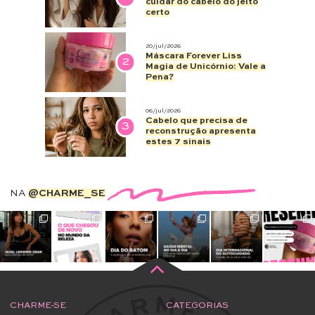
cuidar do cabelo do jeito
certo
20/jul/2026
Máscara Forever Liss
2
Magia de Unicórnio: Vale a
Pena?
06/jul/2026
Cabelo que precisa de
3
reconstrução apresenta
estes 7 sinais
NA
@CHARME_SE
CHARME-SE
CATEGORIAS