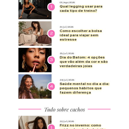
05/ago/2026
1
Qual legging usar para
cada tipo de treino?
31/jul/2026
Como escolher a bolsa
2
ideal para viajar sem
estresse
29/jul/2026
Dia do Batom: 4 opções
3
que vão além da cor e são
verdadeiras joias
28/jul/2026
Saúde mental no dia a dia:
4
pequenos hábitos que
fazem diferença
Tudo sobre cachos
22/jul/2026
Frizz no inverno: como
1