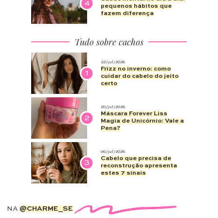
4
pequenos hábitos que
fazem diferença
Tudo sobre cachos
22/jul/2026
Frizz no inverno: como
1
cuidar do cabelo do jeito
certo
20/jul/2026
Máscara Forever Liss
2
Magia de Unicórnio: Vale a
Pena?
06/jul/2026
Cabelo que precisa de
3
reconstrução apresenta
estes 7 sinais
NA
@CHARME_SE