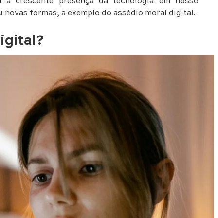
m a crescente presença da tecnologia em nosso
 novas formas, a exemplo do assédio moral digital.
igital?