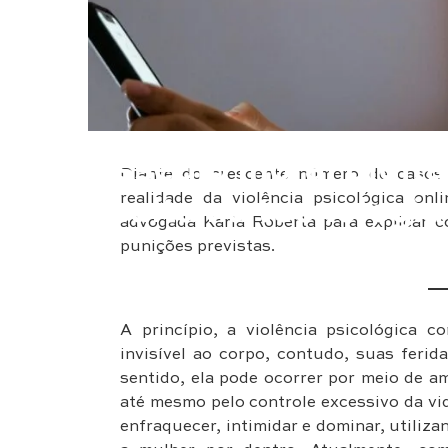
Educação & Negócios
Assédio moral digital
Diante do crescente número de casos 
realidade da violência psicológica on
oculta na tecnologia
advogada Karla Roberta para explicar 
punições previstas.
A princípio, a violência psicológica
invisível ao corpo, contudo, suas feri
sentido, ela pode ocorrer por meio de 
até mesmo pelo controle excessivo da vid
enfraquecer, intimidar e dominar, utiliz