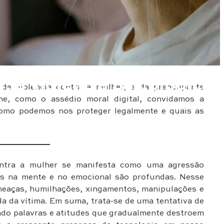
: a violência psicológica
de violência contra a mulher, e da preocupante
line, como o assédio moral digital, convidamos a
como podemos nos proteger legalmente e quais as
 contra a mulher se manifesta como uma agressão
das na mente e no emocional são profundas. Nesse
ameaças, humilhações, xingamentos, manipulações e
a da vítima. Em suma, trata-se de uma tentativa de
ando palavras e atitudes que gradualmente destroem