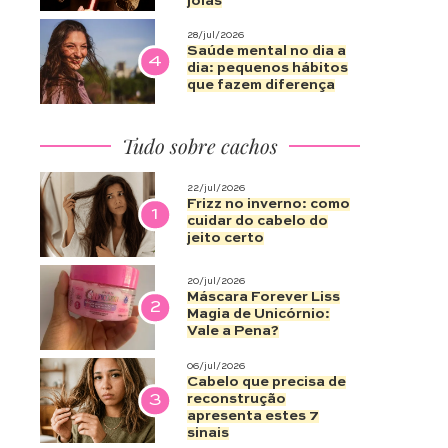
joias
28/jul/2026
Saúde mental no dia a
4
dia: pequenos hábitos
que fazem diferença
Tudo sobre cachos
22/jul/2026
Frizz no inverno: como
1
cuidar do cabelo do
jeito certo
20/jul/2026
Máscara Forever Liss
2
Magia de Unicórnio:
Vale a Pena?
06/jul/2026
Cabelo que precisa de
3
reconstrução
apresenta estes 7
sinais