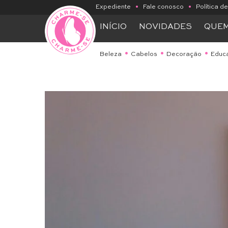
Expediente
•
Fale conosco
•
Política d
INÍCIO
NOVIDADES
QUE
Beleza
Cabelos
Decoração
Educ