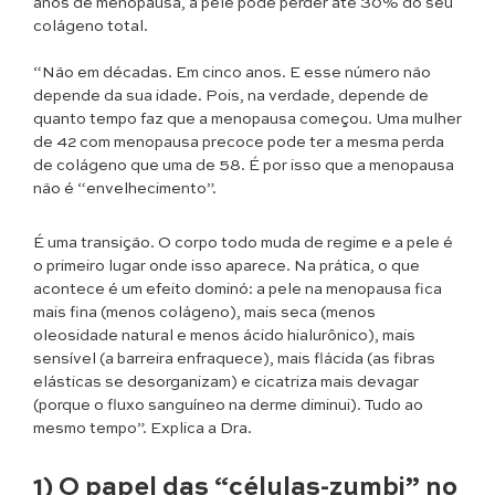
anos de menopausa, a pele pode perder até 30% do seu
colágeno total.
“Não em décadas. Em cinco anos. E esse número não
depende da sua idade. Pois, na verdade, depende de
quanto tempo faz que a menopausa começou. Uma mulher
de 42 com menopausa precoce pode ter a mesma perda
de colágeno que uma de 58. É por isso que a menopausa
não é “envelhecimento”.
É uma transição. O corpo todo muda de regime e a pele é
o primeiro lugar onde isso aparece. Na prática, o que
acontece é um efeito dominó: a pele na menopausa fica
mais fina (menos colágeno), mais seca (menos
oleosidade natural e menos ácido hialurônico), mais
sensível (a barreira enfraquece), mais flácida (as fibras
elásticas se desorganizam) e cicatriza mais devagar
(porque o fluxo sanguíneo na derme diminui). Tudo ao
mesmo tempo”. Explica a Dra.
1) O papel das “células-zumbi” no