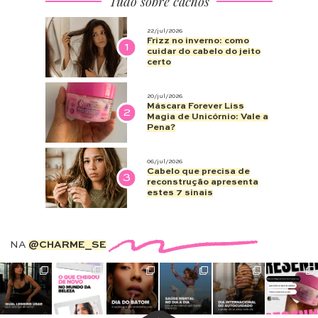
Tudo sobre cachos
22/jul/2026
Frizz no inverno: como
1
cuidar do cabelo do jeito
certo
20/jul/2026
Máscara Forever Liss
2
Magia de Unicórnio: Vale a
Pena?
06/jul/2026
Cabelo que precisa de
3
reconstrução apresenta
estes 7 sinais
NA
@CHARME_SE