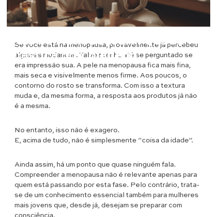
Saúde & Bem Estar
Pele na Menopausa: A Queda
Se você está na menopausa, provavelmente já percebeu
Drástica do Colágeno
algumas mudanças. Talvez tenha até se perguntado se
era impressão sua. A pele na menopausa fica mais fina,
mais seca e visivelmente menos firme. Aos poucos, o
contorno do rosto se transforma. Com isso a textura
muda e, da mesma forma, a resposta aos produtos já não
é a mesma.
No entanto, isso não é exagero.
E, acima de tudo, não é simplesmente “coisa da idade”.
Ainda assim, há um ponto que quase ninguém fala.
Compreender a menopausa não é relevante apenas para
quem está passando por esta fase. Pelo contrário, trata-
se de um conhecimento essencial também para mulheres
mais jovens que, desde já, desejam se preparar com
consciência.