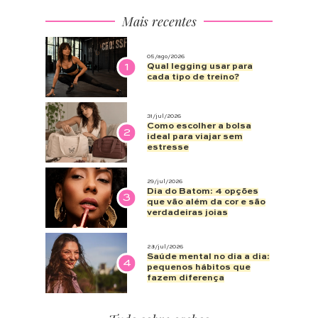
Mais recentes
05/ago/2026
1
Qual legging usar para
cada tipo de treino?
31/jul/2026
Como escolher a bolsa
2
ideal para viajar sem
estresse
29/jul/2026
Dia do Batom: 4 opções
3
que vão além da cor e são
verdadeiras joias
28/jul/2026
Saúde mental no dia a dia:
4
pequenos hábitos que
fazem diferença