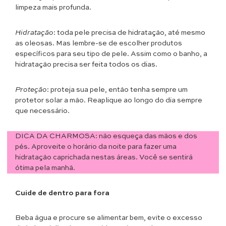
limpeza mais profunda.
Hidratação
: toda pele precisa de hidratação, até mesmo
as oleosas. Mas lembre-se de escolher produtos
específicos para seu tipo de pele. Assim como o banho, a
hidratação precisa ser feita todos os dias.
Proteção
: proteja sua pele, então tenha sempre um
protetor solar a mão. Reaplique ao longo do dia sempre
que necessário.
DICA DA CHARMOSA: não esqueça das mãos e dos
pés. Aproveite o horário da noite para fazer uma
hidratação caprichada nestas áreas. Você se sentirá
ótima pela manhã.
Cuide de dentro para fora
Beba água e procure se alimentar bem, evite o excesso