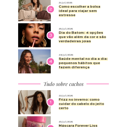
31/jul/2026
Como escolher a bolsa
2
ideal para viajar sem
estresse
29/jul/2026
Dia do Batom: 4 opções
3
que vão além da cor e são
verdadeiras joias
28/jul/2026
Saúde mental no dia a dia:
4
pequenos hábitos que
fazem diferença
Tudo sobre cachos
22/jul/2026
Frizz no inverno: como
1
cuidar do cabelo do jeito
certo
20/jul/2026
Máscara Forever Liss