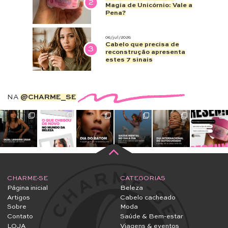
2
Magia de Unicórnio: Vale a
Pena?
06/jul/2026
Cabelo que precisa de
3
reconstrução apresenta
estes 7 sinais
NA
@CHARME_SE
CHARME-SE
CATEGORIAS
Página inicial
Beleza
Artigos
Cabelo cacheado
Sobre
Moda
Contato
Saúde & Bem-estar
LOJA
Viagens & eventos