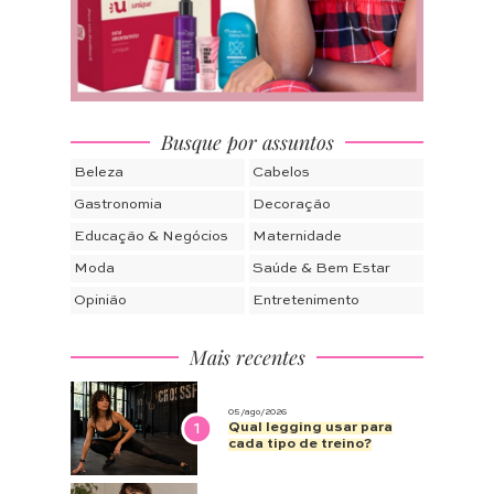
Busque por assuntos
Beleza
Cabelos
Gastronomia
Decoração
Educação & Negócios
Maternidade
Moda
Saúde & Bem Estar
Opinião
Entretenimento
Mais recentes
05/ago/2026
1
Qual legging usar para
cada tipo de treino?