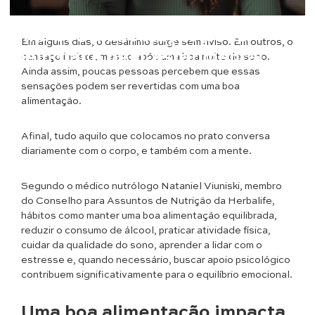
Saúde & Bem Estar
Uma boa alimentação pode
Em alguns dias, o desânimo surge sem aviso. Em outros, o
melhorar o bem-estar mental
cansaço insiste, mesmo após uma boa noite de sono.
Ainda assim, poucas pessoas percebem que essas
sensações podem ser revertidas com uma boa
alimentação.
Afinal, tudo aquilo que colocamos no prato conversa
diariamente com o corpo, e também com a mente.
Segundo o médico nutrólogo Nataniel Viuniski, membro
do Conselho para Assuntos de Nutrição da Herbalife,
hábitos como manter uma boa alimentação equilibrada,
reduzir o consumo de álcool, praticar atividade física,
cuidar da qualidade do sono, aprender a lidar com o
estresse e, quando necessário, buscar apoio psicológico
contribuem significativamente para o equilíbrio emocional.
Uma boa alimentação impacta