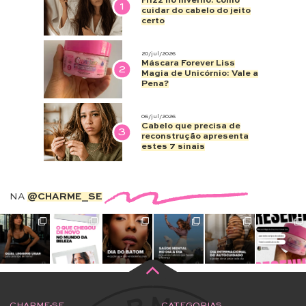
Frizz no inverno: como
1
cuidar do cabelo do jeito
certo
20/jul/2026
Máscara Forever Liss
2
Magia de Unicórnio: Vale a
Pena?
06/jul/2026
Cabelo que precisa de
3
reconstrução apresenta
estes 7 sinais
NA
@CHARME_SE
CHARME-SE
CATEGORIAS