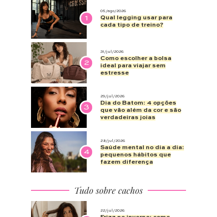
05/ago/2026
1
Qual legging usar para
cada tipo de treino?
31/jul/2026
Como escolher a bolsa
2
ideal para viajar sem
estresse
29/jul/2026
Dia do Batom: 4 opções
3
que vão além da cor e são
verdadeiras joias
28/jul/2026
Saúde mental no dia a dia:
4
pequenos hábitos que
fazem diferença
Tudo sobre cachos
22/jul/2026