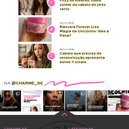
Frizz no inverno: como
1
cuidar do cabelo do jeito
certo
20/jul/2026
Máscara Forever Liss
2
Magia de Unicórnio: Vale a
Pena?
06/jul/2026
Cabelo que precisa de
3
reconstrução apresenta
estes 7 sinais
NA
@CHARME_SE