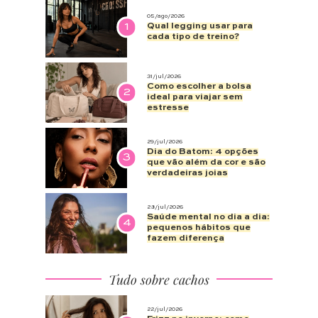
05/ago/2026
1
Qual legging usar para
cada tipo de treino?
31/jul/2026
Como escolher a bolsa
2
ideal para viajar sem
estresse
29/jul/2026
Dia do Batom: 4 opções
3
que vão além da cor e são
verdadeiras joias
28/jul/2026
Saúde mental no dia a dia:
4
pequenos hábitos que
fazem diferença
Tudo sobre cachos
22/jul/2026