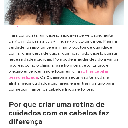
Beleza
•
Cabelos
5 passos essenciais para ter
Para conquistar um cabelo saudável de verdade, muita
cabelos lindos e fortes
gente ainda pensa que é preciso produtos caros. Mas na
verdade, o importante é alinhar produtos de qualidade
com a forma certa de cuidar dos fios. Todo cabelo possui
necessidades cíclicas. Pois podem mudar devido a vários
fatores, como o clima, a fase hormonal, etc. Então, é
preciso entender isso e focar em uma
rotina capilar
personalizada
. Os 5 passos a seguir vão te ajudar a
alinhar seus cuidados capilares, e a entrar no ritmo para
conseguir manter os cabelos lindos e fortes.
Por que criar uma rotina de
cuidados com os cabelos faz
diferença