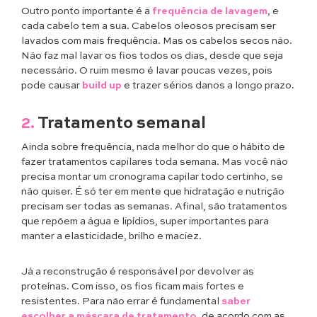
Outro ponto importante é a
frequência de lavagem
, e
cada cabelo tem a sua. Cabelos oleosos precisam ser
lavados com mais frequência. Mas os cabelos secos não.
Não faz mal lavar os fios todos os dias, desde que seja
necessário. O ruim mesmo é lavar poucas vezes, pois
pode causar
build up
e trazer sérios danos a longo prazo.
2.
Tratamento semanal
Ainda sobre frequência, nada melhor do que o hábito de
fazer tratamentos capilares toda semana. Mas você não
precisa montar um cronograma capilar todo certinho, se
não quiser. É só ter em mente que hidratação e nutrição
precisam ser todas as semanas. Afinal, são tratamentos
que repõem a água e lipídios, super importantes para
manter a elasticidade, brilho e maciez.
Já a reconstrução é responsável por devolver as
proteínas. Com isso, os fios ficam mais fortes e
resistentes. Para não errar é fundamental
saber
escolher a máscara de tratamento
, de acordo com as