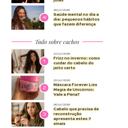
joias
28/jul/2026
Saúde mental no dia a
4
dia: pequenos hábitos
que fazem diferença
Tudo sobre cachos
22/jul/2026
Frizz no inverno: como
1
cuidar do cabelo do
jeito certo
20/jul/2026
Máscara Forever Liss
2
Magia de Unicórnio:
Vale a Pena?
06/jul/2026
Cabelo que precisa de
3
reconstrução
apresenta estes 7
sinais