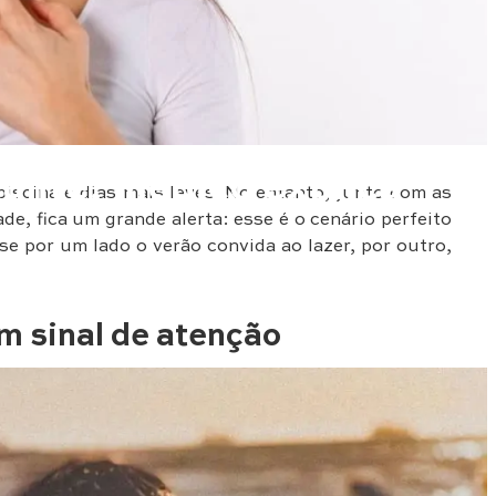
iculite: médico explica
piscina e dias mais leves. No entanto, junto com as
e, fica um grande alerta: esse é o cenário perfeito
, se por um lado o verão convida ao lazer, por outro,
m sinal de atenção