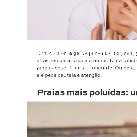
Saúde & Bem Estar
Micose, frieira e fol
Com o calor, a gente pensa em sol, mar, 
altas temperaturas e o aumento da umidad
como evitar
para micose, frieira e foliculite. Ou seja
ele pede cautela e atenção.
Praias mais poluídas: u