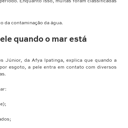
eríodo. Enquanto isso, muitas foram classificadas
sco da contaminação da água.
ele quando o mar está
s Júnior, da Afya Ipatinga, explica que quando a
por esgoto, a pele entra em contato com diversos
as.
ar:
e);
ados;