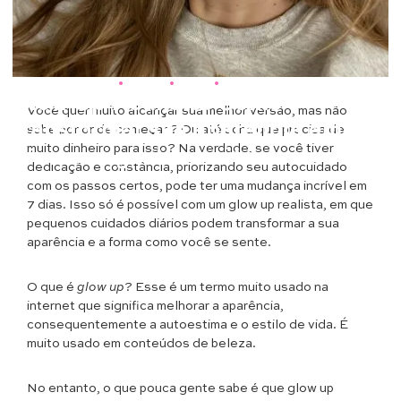
Saúde & Bem Estar
•
Beleza
•
Moda
•
Opinião
Glow Up Realista: Como
Você quer muito alcançar sua melhor versão, mas não
transformar sua aparência em 7
sabe por onde começar ? Ou até acha que precisa de
muito dinheiro para isso? Na verdade, se você tiver
dias sem gastar muito
dedicação e constância, priorizando seu autocuidado
com os passos certos, pode ter uma mudança incrível em
7 dias. Isso só é possível com um glow up realista, em que
pequenos cuidados diários podem transformar a sua
aparência e a forma como você se sente.
O que é
glow up
? Esse é um termo muito usado na
internet que significa melhorar a aparência,
consequentemente a autoestima e o estilo de vida. É
muito usado em conteúdos de beleza.
No entanto, o que pouca gente sabe é que glow up