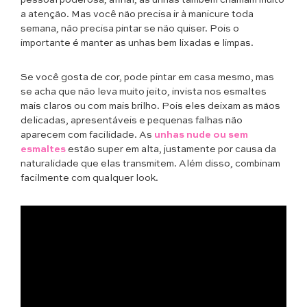
pessoal poderosa, afinal, as unhas também chamam muito
a atenção. Mas você não precisa ir à manicure toda
semana, não precisa pintar se não quiser. Pois o
importante é manter as unhas bem lixadas e limpas.
Se você gosta de cor, pode pintar em casa mesmo, mas
se acha que não leva muito jeito, invista nos esmaltes
mais claros ou com mais brilho. Pois eles deixam as mãos
delicadas, apresentáveis e pequenas falhas não
aparecem com facilidade. As
unhas n
u
de ou sem
esmaltes
estão super em alta, justamente por causa da
naturalidade que elas transmitem. Além disso, combinam
facilmente com qualquer look.